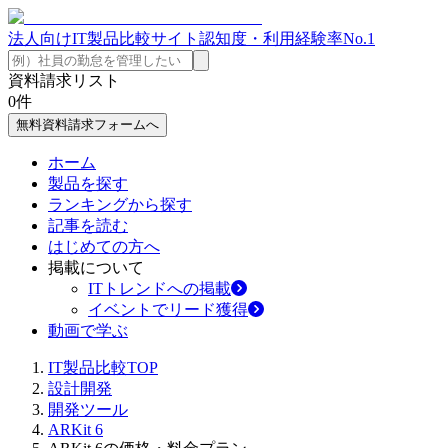
法人向けIT製品比較サイト
認知度・利用経験率No.1
資料請求リスト
0
件
無料資料請求フォームへ
ホーム
製品を探す
ランキングから探す
記事を読む
はじめての方へ
掲載について
ITトレンドへの掲載
イベントでリード獲得
動画で学ぶ
IT製品比較TOP
設計開発
開発ツール
ARKit 6