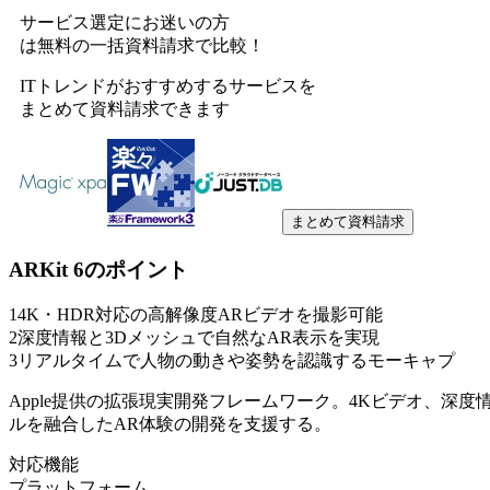
サービス選定にお迷いの方
は無料の一括資料請求で比較！
ITトレンドがおすすめするサービスを
まとめて資料請求できます
まとめて資料請求
ARKit 6
のポイント
1
4K・HDR対応の高解像度ARビデオを撮影可能
2
深度情報と3Dメッシュで自然なAR表示を実現
3
リアルタイムで人物の動きや姿勢を認識するモーキャプ
Apple提供の拡張現実開発フレームワーク。4Kビデオ、深
ルを融合したAR体験の開発を支援する。
対応機能
プラットフォーム