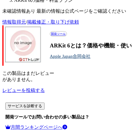
ARKit 6の価格・料金プラン
未確認情報あり 最新の情報は公式ページをご確認ください
情報取得元
/
掲載修正・取り下げ依頼
開発ツール
ARKit 6とは？価格や機能・使
Apple Japan合同会社
この
製品
はまだレビュー
がありません。
レビューを投稿する
サービスを診断する
開発ツール
でお問い合わせの多い製品は？
月間ランキングページへ