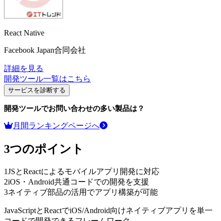
React Native
Facebook Japan合同会社
詳細を見る
開発ツール
一覧はこちら
サービスを診断する
開発ツール
でお問い合わせの多い製品は？
月間ランキングページへ
3つのポイント
1
JSとReactによるモバイルアプリ開発に対応
2
iOS・Android共通コードでの開発を支援
3
ネイティブ部品の活用でアプリ構築が可能
JavaScriptとReactでiOS/Android向けネイティブアプリを単一
コードで開発できるフレームワーク。