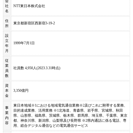
会
社
NTT東日本株式会社
名
住
東京都新宿区西新宿3-19-2
所
設
立
1999年7月1日
年
月
従
業
社員数 4,950人(2023.3.31時点)
員
数
資
本
3,350億円
金
東日本地域※1における地域電気通信業務※2及びこれに附帯する業務、
事
目的達成業務、活用業務 ※1北海道、青森県、岩手県、宮城県、秋田
業
県、山形県、福島県、茨城県、栃木県、群馬県、埼玉県、千葉県、東京
内
都、神奈川県、新潟県、山梨県及び長野県 ※2県内通話に係る電話、専
容
用、総合デジタル通信などの電気通信サービス