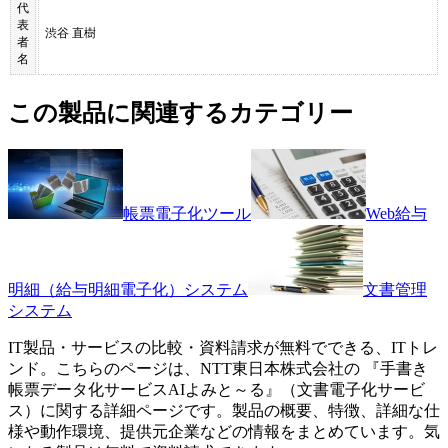
代
表
渋谷 直樹
者
名
この製品に関連するカテゴリー
帳票電子化ツール
Web給与
明細（給与明細電子化）システム
文書管理
システム
IT製品・サービスの比較・資料請求が無料でできる、ITトレ
ンド。こちらのページは、
NTT東日本株式会社
の 『
手書き
帳票データ化サービス
AIよみと～る
』（
文書電子化サービ
ス
）に関する詳細ページです。製品の概要、特徴、詳細な仕
様や動作環境、提供元企業などの情報をまとめています。気