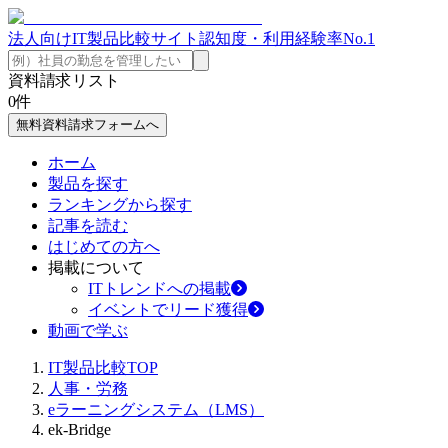
法人向けIT製品比較サイト
認知度・利用経験率No.1
資料請求リスト
0
件
無料資料請求フォームへ
ホーム
製品を探す
ランキングから探す
記事を読む
はじめての方へ
掲載について
ITトレンドへの掲載
イベントでリード獲得
動画で学ぶ
IT製品比較TOP
人事・労務
eラーニングシステム（LMS）
ek-Bridge