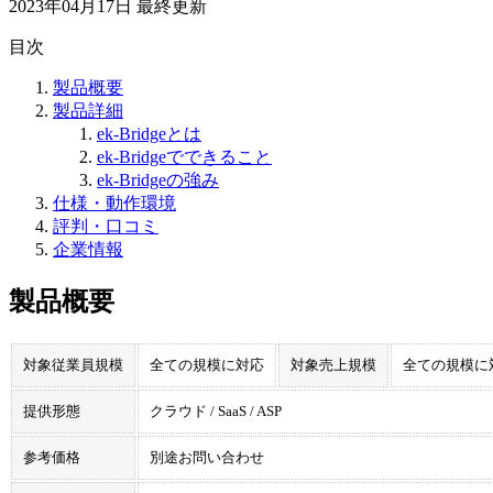
2023年04月17日
最終更新
目次
製品概要
製品詳細
ek-Bridgeとは
ek-Bridgeでできること
ek-Bridgeの強み
仕様・動作環境
評判・口コミ
企業情報
製品概要
対象従業員規模
全ての規模に対応
対象売上規模
全ての規模に
提供形態
クラウド / SaaS / ASP
参考価格
別途お問い合わせ