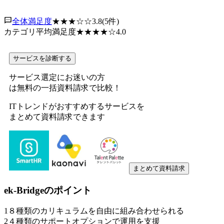
全体満足度
★★★
☆☆
3.8
(
5
件)
カテゴリ平均満足度
★★★★
☆
4.0
サービスを診断する
サービス選定にお迷いの方
は無料の一括資料請求で比較！
ITトレンドがおすすめするサービスを
まとめて資料請求できます
まとめて資料請求
ek-Bridge
のポイント
1
８種類のカリキュラムを自由に組み合わせられる
2
４種類のサポートオプションで運用を支援