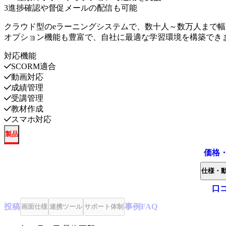
3
進捗確認や督促メールの配信も可能
クラウド型のeラーニングシステムで、数十人～数万人まで
オプション機能も豊富で、自社に最適な学習環境を構築でき
対応機能
SCORM適合
動画対応
成績管理
受講管理
教材作成
スマホ対応
製品
価格
仕様・
口
投稿
事例
FAQ
画面仕様
連携ツール
サポート体制