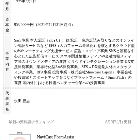
1996年2月1日
年
月
資
本
953,560千円（2021年12月31日時点）
金
SaaS事業 本人認証（eKYC）、顔認証、 免許証読み取りなどのオンライ
ン認証サービスなど EFO（入力フォーム最適化）を核とするクラウド型
のWebマーケティング支援サービス 広告・メディア事業 SNSと動画を中
事
心とした広告配信サービス スマホ関連情報メディアや金融情報メディ
業
ア等のオウンドメディアの運営 クラウドインテグレーション事業 DX支
内
援開発事業、業界特化型SaaS開発事業、SES→DX開発人材のスタッフ
容
ィング事業、RPA事業 投資事業（株式会社Showcase Capital） 事業会社
や投資家とスタートアップをつなぐプラットフォーム「SmartPitch」の
運営 国内外における技術ベンチャー企業への投資事業
代
表
永田 豊志
者
名
最新の資料請求ランキング
8月3日(月)
更新
第
1
位
NaviCast FormAssist