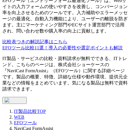
EFOツール（エントリーフォーム最適化ツール）は、Webサ
イトの入力フォームの使いやすさを改善し、コンバージョン
率を向上させるためのツールです。入力補助やエラーメッセ
ージの最適化、自動入力機能により、ユーザーの離脱を防ぎ
ます。主にマーケティング部門やECサイト運営部門で活用
され、問い合わせ数や購入率の向上に貢献します。
比較表つきの解説記事はこちら
EFOツール比較11選！導入の必要性や選定ポイントも解説
IT製品・サービスの比較・資料請求が無料でできる、ITトレ
ンド。こちらのページは、
株式会社ショーケース
の
『
NaviCast FormAssist
』（
EFOツール
）に関する詳細ページ
です。製品の概要、特徴、詳細な仕様や動作環境、提供元企
業などの情報をまとめています。気になる製品は無料で資料
請求できます。
IT製品比較TOP
WEB
EFOツール
NaviCast FormAssist