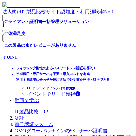
法人向けIT製品比較サイト
認知度・利用経験率No.1
クライアント証明書一括管理ソリューション
資料請求リスト
0
件
全体満足度
無料資料請求フォームへ
この製品はまだレビューがありません
ホーム
製品を探す
POINT
ランキングから探す
記事を読む
フィッシング耐性のあるパスワードレス認証を導入！
初期費用・専用サーバは不要！導入コストを削減
はじめての方へ
利用する環境に合わせた運用方法で証明書を発行・取得できる
掲載について
ITトレンドへの掲載
イベントでリード獲得
動画で学ぶ
IT製品比較TOP
認証
電子認証システム
GMOグローバルサインのSSLサーバ証明書