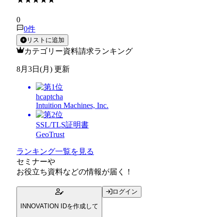
★★★★★
0
0
件
リストに追加
カテゴリー資料請求ランキング
8月3日(月) 更新
hcaptcha
Intuition Machines, Inc.
SSL/TLS証明書
GeoTrust
ランキング一覧を見る
セミナー
や
お役立ち資料
などの情報が届く！
ログイン
INNOVATION IDを作成して