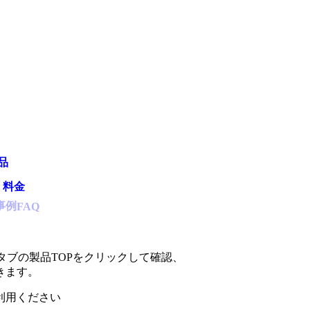
品
・料金
事例
FAQ
タブの製品TOPをクリックして確認、
きます。
利用ください