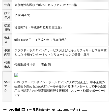
住所
東京都渋谷区桜丘町26-1 セルリアンタワー10階
設立
平成5年12月
年月
従業
社員937名（平成29年12月31日現在）
員数
資本
9億1,690万円 （平成29年12月31日現在）
金
事業
クラウド・ホスティングサービスおよびセキュリティサービスを中核
内容
とした 各種インターネットソリューションの開発・運用
代表
代表取締役社長 青山 満
者名
SME
GMOグローバルサイン・ホールディングス株式会社
は、中小企業の
マー
生産性を高めるためのITツールを提供するITベンダーとして中小企業
ク
庁より認定された認定情報処理支援機関（スマートSMEサポーター）
です。