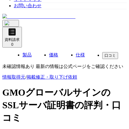
お問い合わせ
資料請求
0
製品
価格
仕様
口コミ
未確認情報あり 最新の情報は公式ページをご確認ください
情報取得元
/
掲載修正・取り下げ依頼
GMOグローバルサインの
SSLサーバ証明書
の評判・口
コミ