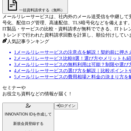
一括資料請求する（無料）
メールリレーサービスは、社内外のメール送受信を中継して安定
号化、配信ログ管理、高速配信、TLS暗号化などを備えま
IT製品・サービスの比較・資料請求が無料でできる、ITト
トレンドで行われた資料請求回数を計算し、順位付けしてい
人気記事ランキング
1
メールリレーサービスの注意点を解説！契約前に押さ
2
メールリレーサービス比較8選！選び方やメリットも
3
メールリレーサービスの無料利用は可能？制限や選び
4
メールリレーサービスの選び方を解説｜比較ポイント
5
メールリレーサービスの費用相場と料金の決まり方を
セミナー
や
お役立ち資料
などの情報が届く！
ログイン
INNOVATION IDを作成して
新規会員登録する