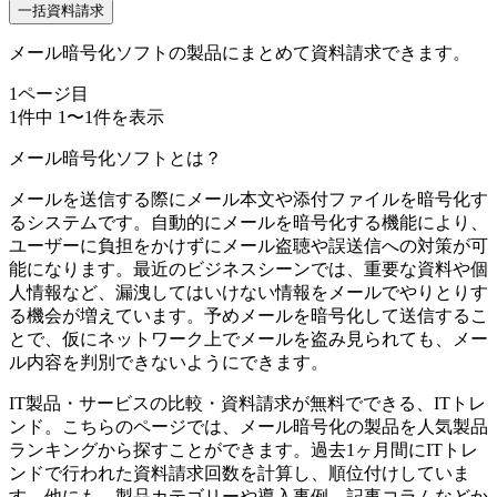
一括資料請求
メール暗号化ソフトの製品にまとめて資料請求できます。
1
ページ目
1
件中
1
〜
1
件を表示
メール暗号化ソフトとは？
メールを送信する際にメール本文や添付ファイルを暗号化す
るシステムです。自動的にメールを暗号化する機能により、
ユーザーに負担をかけずにメール盗聴や誤送信への対策が可
能になります。最近のビジネスシーンでは、重要な資料や個
人情報など、漏洩してはいけない情報をメールでやりとりす
る機会が増えています。予めメールを暗号化して送信するこ
とで、仮にネットワーク上でメールを盗み見られても、メー
ル内容を判別できないようにできます。
IT製品・サービスの比較・資料請求が無料でできる、ITトレ
ンド。こちらのページでは、メール暗号化の製品を人気製品
ランキングから探すことができます。過去1ヶ月間にITトレ
ンドで行われた資料請求回数を計算し、順位付けしていま
す。他にも、製品カテゴリーや導入事例、記事コラムなどか