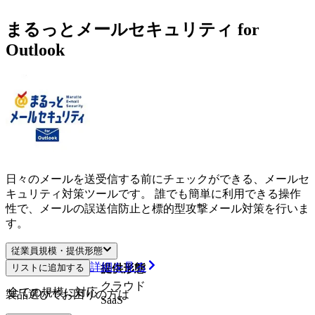
まるっとメールセキュリティ for
Outlook
日々のメールを送受信する前にチェックができる、メールセ
キュリティ対策ツールです。 誰でも簡単に利用できる操作
性で、メールの誤送信防止と標的型攻撃メール対策を行いま
す。
従業員規模・提供形態
詳細を見る
リストに追加する
従業員規模
提供形態
クラウド
全ての規模に対応
製品選びでお困りの方は
SaaS