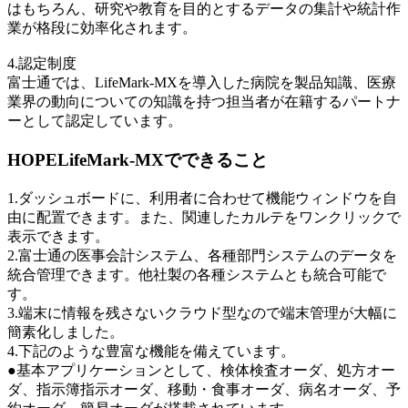
はもちろん、研究や教育を目的とするデータの集計や統計作
業が格段に効率化されます。
4.認定制度
富士通では、LifeMark-MXを導入した病院を製品知識、医療
業界の動向についての知識を持つ担当者が在籍するパートナ
ーとして認定しています。
HOPELifeMark-MXでできること
1.ダッシュボードに、利用者に合わせて機能ウィンドウを自
由に配置できます。また、関連したカルテをワンクリックで
表示できます。
2.富士通の医事会計システム、各種部門システムのデータを
統合管理できます。他社製の各種システムとも統合可能で
す。
3.端末に情報を残さないクラウド型なので端末管理が大幅に
簡素化しました。
4.下記のような豊富な機能を備えています。
●基本アプリケーションとして、検体検査オーダ、処方オー
ダ、指示簿指示オーダ、移動・食事オーダ、病名オーダ、予