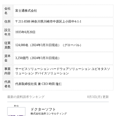
会社
富士通株式会社
名
住所
〒211-8588 神奈川県川崎市中原区上小田中4-1-1
設立
1935年6月20日
年月
従業
124,000名（2024年3月31日現在）（グローバル）
員数
資本
3,256億円（2024年3月31日現在）
金
事業
サービスソリューション ハードウェアソリューション ユビキタスソ
内容
リューション デバイスソリューション
代表
代表取締役社長 兼 CEO 時田 隆仁
者名
最新の資料請求ランキング
8月3日(月)
更新
第
1
位
ドクターソフト
株式会社油井コンサルティング