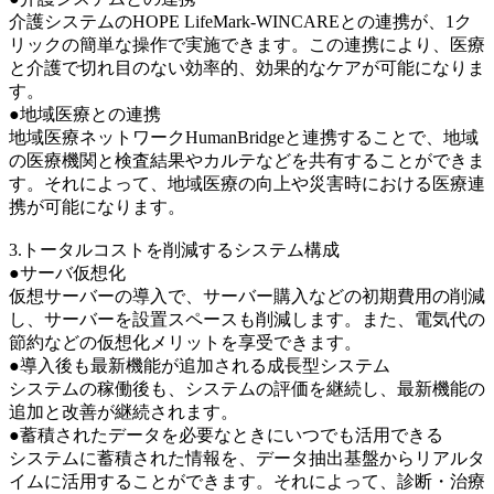
介護システムのHOPE LifeMark-WINCAREとの連携が、1ク
リックの簡単な操作で実施できます。この連携により、医療
と介護で切れ目のない効率的、効果的なケアが可能になりま
す。
●地域医療との連携
地域医療ネットワークHumanBridgeと連携することで、地域
の医療機関と検査結果やカルテなどを共有することができま
す。それによって、地域医療の向上や災害時における医療連
携が可能になります。
3.トータルコストを削減するシステム構成
●サーバ仮想化
仮想サーバーの導入で、サーバー購入などの初期費用の削減
し、サーバーを設置スペースも削減します。また、電気代の
節約などの仮想化メリットを享受できます。
●導入後も最新機能が追加される成長型システム
システムの稼働後も、システムの評価を継続し、最新機能の
追加と改善が継続されます。
●蓄積されたデータを必要なときにいつでも活用できる
システムに蓄積された情報を、データ抽出基盤からリアルタ
イムに活用することができます。それによって、診断・治療