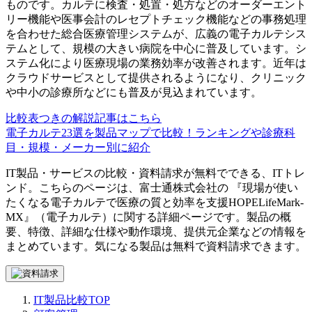
ものです。カルテに検査・処置・処方などのオーダーエント
リー機能や医事会計のレセプトチェック機能などの事務処理
を合わせた総合医療管理システムが、広義の電子カルテシス
テムとして、規模の大きい病院を中心に普及しています。シ
ステム化により医療現場の業務効率が改善されます。近年は
クラウドサービスとして提供されるようになり、クリニック
や中小の診療所などにも普及が見込まれています。
比較表つきの解説記事はこちら
電子カルテ23選を製品マップで比較！ランキングや診療科
目・規模・メーカー別に紹介
IT製品・サービスの比較・資料請求が無料でできる、ITトレ
ンド。こちらのページは、
富士通株式会社
の 『
現場が使い
たくなる電子カルテで医療の質と効率を支援
HOPELifeMark-
MX
』（
電子カルテ
）に関する詳細ページです。製品の概
要、特徴、詳細な仕様や動作環境、提供元企業などの情報を
まとめています。気になる製品は無料で資料請求できます。
IT製品比較TOP