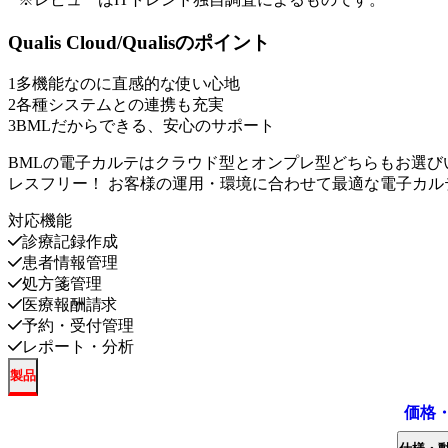
Qualis Cloud/Qualis
のポイント
1
多機能なのに直感的な使い心地
2
各種システムとの連携も充実
3
BMLだからできる、安心のサポート
BMLの電子カルテはクラウド型とオンプレ型どちらもお選び
レスフリー！ お客様の運用・環境に合わせて最適な電子カル
対応機能
診療記録作成
患者情報管理
処方箋管理
医療報酬請求
予約・受付管理
レポート・分析
製品
価格