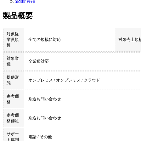
企業情報
製品概要
対象従
業員規
全ての規模に対応
対象売上規
模
対象業
全業種対応
種
提供形
オンプレミス / オンプレミス / クラウド
態
参考価
別途お問い合わせ
格
参考価
別途お問い合わせ
格補足
サポー
電話 / その他
ト体制