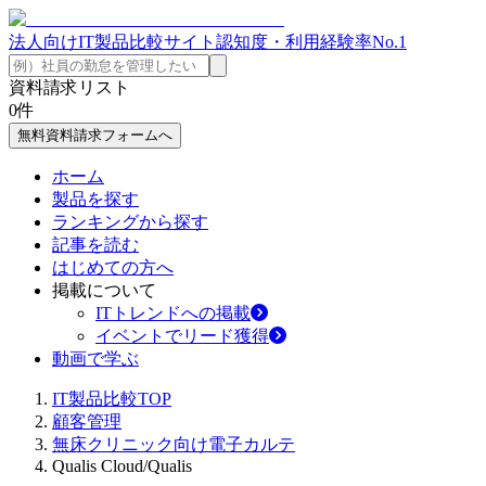
法人向けIT製品比較サイト
認知度・利用経験率No.1
資料請求リスト
0
件
無料資料請求フォームへ
ホーム
製品を探す
ランキングから探す
記事を読む
はじめての方へ
掲載について
ITトレンドへの掲載
イベントでリード獲得
動画で学ぶ
IT製品比較TOP
顧客管理
無床クリニック向け電子カルテ
Qualis Cloud/Qualis