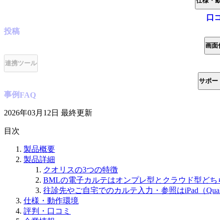
仕様・
口
投稿
画面
連携ツール
サポー
事例
FAQ
2026年03月12日
最終更新
目次
製品概要
製品詳細
クオリスの3つの特徴
BMLの電子カルテはオンプレ型とクラウド型どち
往診先やご自宅でのカルテ入力・参照はiPad（Quali
仕様・動作環境
評判・口コミ