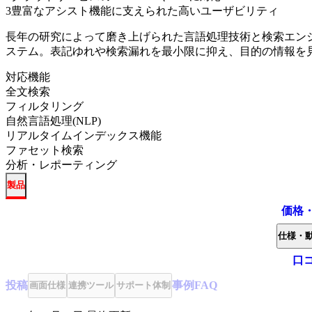
3
豊富なアシスト機能に支えられた高いユーザビリティ
長年の研究によって磨き上げられた言語処理技術と検索エン
ステム。表記ゆれや検索漏れを最小限に抑え、目的の情報を
対応機能
全文検索
フィルタリング
自然言語処理(NLP)
リアルタイムインデックス機能
ファセット検索
分析・レポーティング
製品
価格
仕様・
口
投稿
事例
FAQ
画面仕様
連携ツール
サポート体制