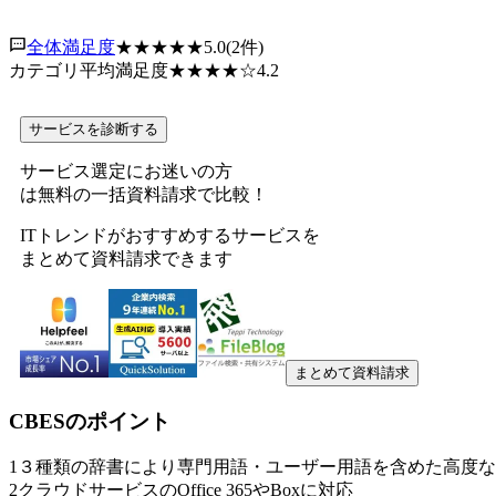
全体満足度
★★★★★
5.0
(
2
件)
カテゴリ平均満足度
★★★★
☆
4.2
サービスを診断する
サービス選定にお迷いの方
は無料の一括資料請求で比較！
ITトレンドがおすすめするサービスを
まとめて資料請求できます
まとめて資料請求
CBES
のポイント
1
３種類の辞書により専門用語・ユーザー用語を含めた高度な
2
クラウドサービスのOffice 365やBoxに対応