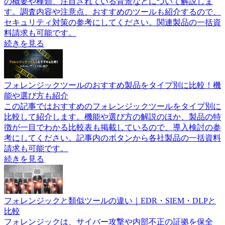
経歴・実績
ITトレンドはイノベーションが2007年より運営している法人
向けIT製品の比較・資料請求サイトです。累計訪問者数
2,000万人以上、3,750製品以上を掲載しています。ITトレン
ド編集部では、読者がIT製品・サービスを比較検討する際に
役立つ情報や、システムを活用した社内の課題解決のヒント
になる情報を記事にして日々発信しています。
記事上部にジャンプして戻る＞
関連記事
フォレンジックとは？調査内容や手順、必要性をわかりやす
く解説
この記事では、フォレンジック（デジタルフォレンジック）
の概要や種類、注目されている背景などについて解説しま
す。調査内容や注意点、おすすめのツールも紹介するので、
セキュリティ対策の参考にしてください。関連製品の一括資