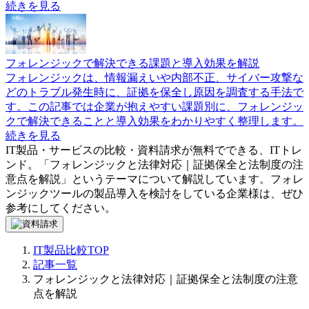
フォレンジックツールは中小企業にも必要？選び方や製品を
比較
フォレンジックツールを中小企業が導入する必要性やメリッ
ト、選び方、注意点を解説します。初動対応や原因調査、証
拠保全に役立つ製品も紹介するので、自社にあうツール比較
にお役立てください。
続きを見る
フォレンジックで強化するセキュリティ運用とは？重要な理
由と導入ポイントを解説
フォレンジックは、サイバー攻撃や情報漏えいが起きた際に
証拠を保全し、原因を分析する重要な仕組みです。事故対応
だけでなく、ログ管理や監査対応を通じてセキュリティ運用
の強化にも役立ちます。導入ポイントをわかりやすく解説し
ます。">
続きを見る