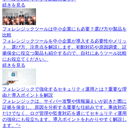
フォレンジック導入前に知っておきたい手順と選定ポイント
フォレンジック導入は、サイバー攻撃や内部不正の証拠を保
全し、原因究明や再発防止につなげる重要な対策です。この
記事では導入が必要な企業条件から導入手順、チェックリス
ト、導入後の運用ポイントまでを時系列でわかりやすく整理
します。
続きを見る
フォレンジックを無料で行う方法は？無料ツールの機能や制
限、選び方を解説
フォレンジックを無料で行う方法として、オープンソースソ
フトウェアや無料ツールの活用があります。無料で対応でき
る調査内容や注意点、有料製品へ切り替える基準、代表的な
ツールをわかりやすく解説します。
続きを見る