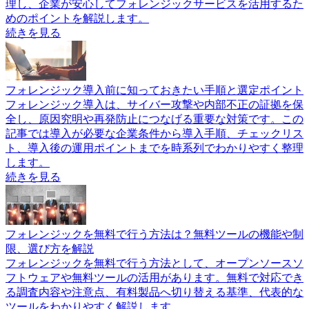
ます。
続きを見る
フォレンジック導入でよくある失敗例と注意点と対策を紹介
フォレンジック導入では、初動対応の遅れや証拠管理ミス、
運用体制不足によって調査が失敗するケースがあります。こ
の記事では、よくある失敗例と注意点を具体的に整理し、回
避策と運用改善のポイントを解説します。
続きを見る
フォレンジック初心者向けに基本から導入イメージまで解説
フォレンジックとは、パソコンや社内システムの証拠データ
を保全し、情報漏えいや不正アクセスの原因を調べる技術で
す。この記事では初心者向けに基本作業や導入ステップを整
理し、企業が安心してフォレンジックサービスを活用するた
めのポイントを解説します。
続きを見る