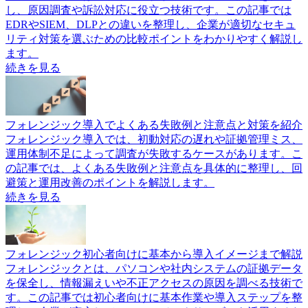
料請求も可能です。
続きを見る
フォレンジックツールのおすすめ製品をタイプ別に比較！機
能や選び方も紹介
この記事ではおすすめのフォレンジックツールをタイプ別に
比較して紹介します。機能や選び方の解説のほか、製品の特
徴が一目でわかる比較表も掲載しているので、導入検討の参
考にしてください。記事内のボタンから各社製品の一括資料
請求も可能です。
続きを見る
フォレンジックと類似ツールの違い｜EDR・SIEM・DLPと
比較
フォレンジックは、サイバー攻撃や内部不正の証拠を保全
し、原因調査や訴訟対応に役立つ技術です。この記事では
EDRやSIEM、DLPとの違いを整理し、企業が適切なセキュ
リティ対策を選ぶための比較ポイントをわかりやすく解説し