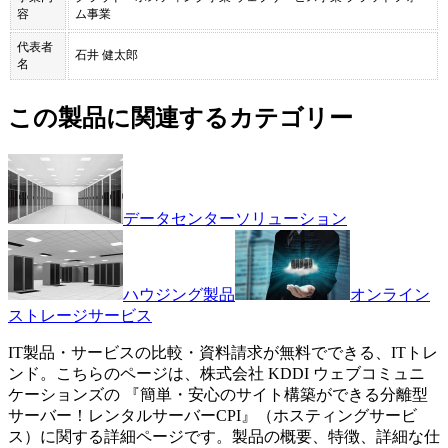
容
ム事業
代表者
石井 健太郎
名
この製品に関連するカテゴリー
データセンターソリューション
ハウジング製品
オンライン
ストレージサービス
IT製品・サービスの比較・資料請求が無料でできる、ITトレ
ンド。こちらのページは、
株式会社 KDDI ウェブコミュニ
ケーションズ
の 『
簡単・安心のサイト構築ができる分離型
サーバー！
レンタルサーバーCPI
』（
ホスティングサービ
ス
）に関する詳細ページです。製品の概要、特徴、詳細な仕