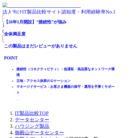
法人向けIT製品比較サイト
認知度・利用経験率No.1
テレワーク普及によるオフィスのお悩み解決
全体満足度
全体満足度
品川駅より徒歩15分！御殿山データセンター
【26年1月開設】“接続性”が強み
資料請求リスト
0
件
全体満足度
この製品はまだレビューがありません
この製品はまだレビューがありません
全体満足度
全体満足度
無料資料請求フォームへ
この製品はまだレビューがありません
POINT
POINT
この製品はまだレビューがありません
この製品はまだレビューがありません
ホーム
製品を探す
ミッションクリティカルデータの安全性、可用性を担保する設計
多要素認証を導入し入退室管理を徹底した万全のセキュリティ体
POINT
POINT
POINT
ランキングから探す
将来の拡張要件に対応した大容量電源を提供可能
制
記事を読む
大阪中心部から約20km、東京エリアと共に災害リスクの低い地域
南海トラフ地震の影響リスクが低いDR/BCP対策に最適なエリア
引っ越しから日々のサーバー運用までトータルサポート
品川駅より徒歩15分のビジネスに適した環境と利便性に優れた立
接続性（コネクティビティ）：低遅延・高品質なネットワーク環
ベテランスタッフによる常時監視で異常対応・故障回復を実施
業務サポートにより安心してテレワークが可能に
地
境
はじめての方へ
電気代、オフィスの家賃など、運用コスト削減に効果絶大
安全性が高い地盤で地震・液状化・浸水など災害危険度が低く安
立地：アクセス抜群のロケーション
掲載について
心
マネージドサービス：お客さま機器の保守・運用を手厚くサポー
ITトレンドへの掲載
24時間365日の有人監視！堅牢なセキュリティと高水準の運営品
ト
イベントでリード獲得
質
動画で学ぶ
IT製品比較TOP
データセンター
ハウジング製品
御殿山データセンター