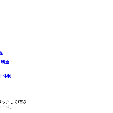
品
・料金
ト体制
リックして確認、
きます。