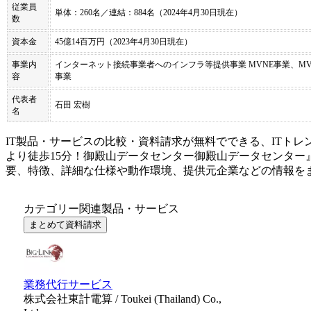
従業員
単体：260名／連結：884名（2024年4月30日現在）
数
資本金
45億14百万円（2023年4月30日現在）
事業内
インターネット接続事業者へのインフラ等提供事業 MVNE事業、M
容
事業
代表者
石田 宏樹
名
IT製品・サービスの比較・資料請求が無料でできる、ITトレ
より徒歩15分！御殿山データセンター
御殿山データセンター
要、特徴、詳細な仕様や動作環境、提供元企業などの情報を
カテゴリー関連製品・サービス
まとめて資料請求
業務代行サービス
株式会社東計電算 / Toukei (Thailand) Co.,