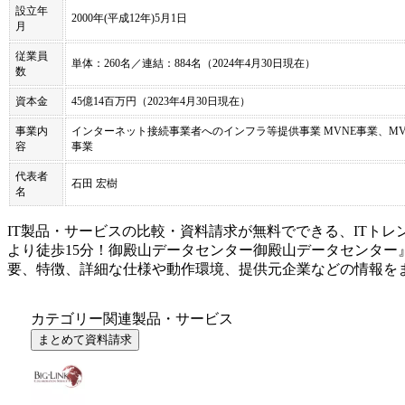
設立年
2000年(平成12年)5月1日
月
従業員
単体：260名／連結：884名（2024年4月30日現在）
数
資本金
45億14百万円（2023年4月30日現在）
事業内
インターネット接続事業者へのインフラ等提供事業 MVNE事業、M
容
事業
代表者
石田 宏樹
名
IT製品・サービスの比較・資料請求が無料でできる、ITトレ
より徒歩15分！御殿山データセンター
御殿山データセンター
要、特徴、詳細な仕様や動作環境、提供元企業などの情報を
カテゴリー関連製品・サービス
まとめて資料請求