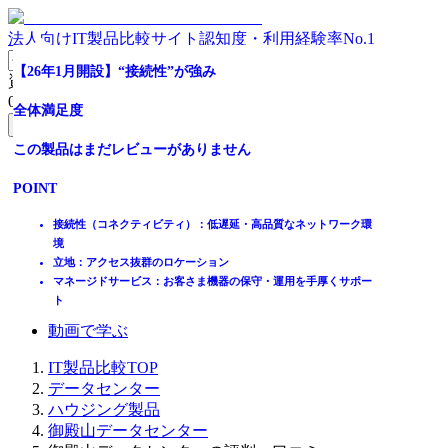
法人向けIT製品比較サイト
認知度・利用経験率No.1
テレワーク普及によるオフィスのお悩み解決
全体満足度
全体満足度
【26年1月開設】“接続性”が強み
資料請求リスト
0
件
全体満足度
この製品はまだレビューがありません
この製品はまだレビューがありません
全体満足度
無料資料請求フォームへ
この製品はまだレビューがありません
POINT
POINT
この製品はまだレビューがありません
ホーム
製品を探す
ミッションクリティカルデータの安全性、可用性を担保する設計
多要素認証を導入し入退室管理を徹底した万全のセキュリティ体
POINT
POINT
ランキングから探す
将来の拡張要件に対応した大容量電源を提供可能
制
記事を読む
大阪中心部から約20km、東京エリアと共に災害リスクの低い地域
南海トラフ地震の影響リスクが低いDR/BCP対策に最適なエリア
引っ越しから日々のサーバー運用までトータルサポート
接続性（コネクティビティ）：低遅延・高品質なネットワーク環
ベテランスタッフによる常時監視で異常対応・故障回復を実施
業務サポートにより安心してテレワークが可能に
境
はじめての方へ
電気代、オフィスの家賃など、運用コスト削減に効果絶大
立地：アクセス抜群のロケーション
掲載について
マネージドサービス：お客さま機器の保守・運用を手厚くサポー
ITトレンドへの掲載
ト
イベントでリード獲得
動画で学ぶ
IT製品比較TOP
データセンター
ハウジング製品
御殿山データセンター