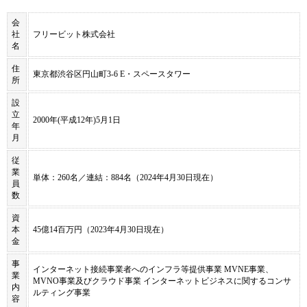
会
社
フリービット株式会社
名
住
東京都渋谷区円山町3-6 E・スペースタワー
所
設
立
2000年(平成12年)5月1日
年
月
従
業
単体：260名／連結：884名（2024年4月30日現在）
員
数
資
本
45億14百万円（2023年4月30日現在）
金
事
インターネット接続事業者へのインフラ等提供事業 MVNE事業、
業
MVNO事業及びクラウド事業 インターネットビジネスに関するコンサ
内
ルティング事業
容