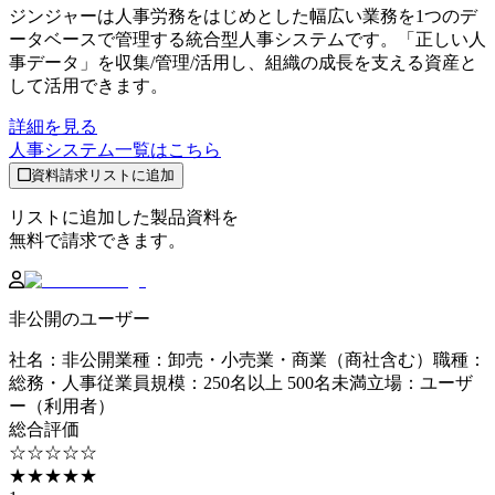
ジンジャーは人事労務をはじめとした幅広い業務を1つのデ
ータベースで管理する統合型人事システムです。「正しい人
事データ」を収集/管理/活用し、組織の成長を支える資産と
して活用できます。
詳細を見る
人事システム
一覧はこちら
資料請求リストに追加
リストに追加した製品資料を
無料で請求できます。
非公開のユーザー
社名
：
非公開
業種
：
卸売・小売業・商業（商社含む）
職種
：
総務・人事
従業員規模
：
250名以上 500名未満
立場
：
ユーザ
ー（利用者）
総合評価
☆☆☆☆☆
★★★★★