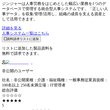
ジンジャーは人事労務をはじめとした幅広い業務を1つのデ
ータベースで管理する統合型人事システムです。「正しい人
事データ」を収集/管理/活用し、組織の成長を支える資産と
して活用できます。
詳細を見る
人事システム
一覧はこちら
資料請求リストに追加
リストに追加した製品資料を
無料で請求できます。
非公開のユーザー
社名
：
非公開
業種
：
介護・福祉
職種
：
一般事務
従業員規模
：
100名以上 250名未満
立場
：
IT管理者
総合評価
☆☆☆☆☆
★★★★★
5