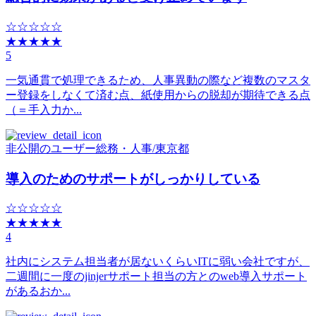
☆☆☆☆☆
★★★★★
5
一気通貫で処理できるため、人事異動の際など複数のマスタ
ー登録をしなくて済む点、紙使用からの脱却が期待できる点
（＝手入力か...
非公開のユーザー
総務・人事
/
東京都
導入のためのサポートがしっかりしている
☆☆☆☆☆
★★★★★
4
社内にシステム担当者が居ないくらいITに弱い会社ですが、
二週間に一度のjinjerサポート担当の方とのweb導入サポート
があるおか...