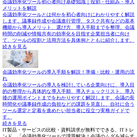
会議効率化ツール初心者向け基礎知識｜役割・仕組み・導入
メリットを解説
会議効率化ツールとは何かを初心者向けにわかりやすく解説
します。議事録作成や会議進行管理、タスク共有などの基本
機能から導入メリット、選び方、導入手順までを整理。会議
時間の削減や情報共有の効率化を目指す企業担当者に向け
て、ツールの役割と活用方法を具体例とともに紹介します。
続きを見る
会議効率化ツールの導入手順を解説！準備・比較・運用の流
れ
会議効率化ツールの導入を検討している企業向けに、導入目
的の整理から具体的な導入手順、導入チェックリスト、導入
後の運用ポイントまでをわかりやすく解説します。会議の長
時間化や議事録作成の負担などの課題を見直し、自社に合う
ツール選定と定着を進めたい担当者に役立つ実務ガイドで
す。
続きを見る
IT製品・サービスの比較・資料請求が無料でできる、ITトレ
ンド。「
会議効率化ツールで課題解決！会議のムダを減らす