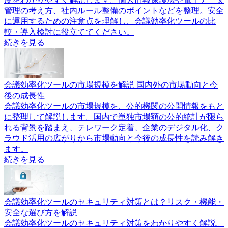
管理の考え方、社内ルール整備のポイントなどを整理。安全
に運用するための注意点を理解し、会議効率化ツールの比
較・導入検討に役立ててください。
続きを見る
会議効率化ツールの市場規模を解説 国内外の市場動向と今
後の成長性
会議効率化ツールの市場規模を、公的機関の公開情報をもと
に整理して解説します。国内で単独市場額の公的統計が限ら
れる背景を踏まえ、テレワーク定着、企業のデジタル化、ク
ラウド活用の広がりから市場動向と今後の成長性を読み解き
ます。
続きを見る
会議効率化ツールのセキュリティ対策とは？リスク・機能・
安全な選び方を解説
会議効率化ツールのセキュリティ対策をわかりやすく解説。