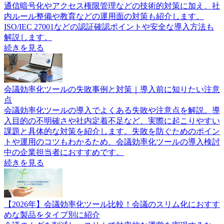
通信暗号化やアクセス権限管理などの技術的対策に加え、社
内ルール整備や教育などの運用面の対策も紹介します。
ISO/IEC 27001などの認証確認ポイントや安全な導入方法も
解説します。
続きを見る
会議効率化ツールの失敗事例と対策｜導入前に知りたい注意
点
会議効率化ツールの導入でよくある失敗や注意点を解説。導
入目的の不明確さや社内定着不足など、実際に起こりやすい
課題と具体的な対策を紹介します。失敗を防ぐためのポイン
トや運用のコツもわかるため、会議効率化ツールの導入検討
中の企業担当者におすすめです。
続きを見る
【2026年】会議効率化ツール比較！会議のスリム化におすす
めな製品をタイプ別に紹介