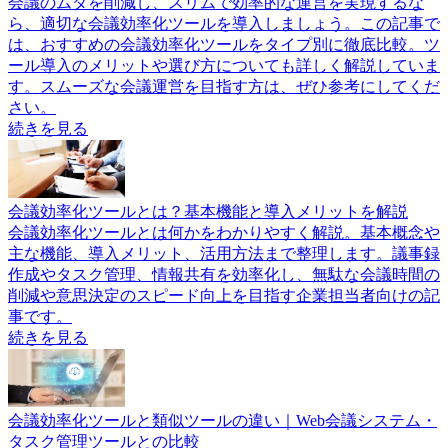
会議のムダを削減し、スリムで効率的な運営を実現するな
ら、適切な会議効率化ツールを導入しましょう。この記事で
は、おすすめの会議効率化ツールをタイプ別に徹底比較。ツ
ール導入のメリットや選び方についても詳しく解説していま
す。スムーズな会議運営を目指す方は、ぜひ参考にしてくだ
さい。
続きを見る
会議効率化ツールとは？基本機能と導入メリットを解説
会議効率化ツールとは何かをわかりやすく解説。基本概念や
主な機能、導入メリット、活用方法まで整理します。議事録
作成やタスク管理、情報共有を効率化し、無駄な会議時間の
削減や意思決定のスピード向上を目指す企業担当者向けの記
事です。
続きを見る
会議効率化ツールと類似ツールの違い｜Web会議システム・
タスク管理ツールとの比較