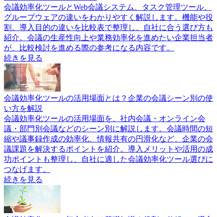
会議効率化ツールとWeb会議システム、タスク管理ツール、
グループウェアの違いをわかりやすく解説します。機能や役
割、導入目的の違いを比較表で整理し、自社に合う選び方も
紹介。会議の生産性向上や業務効率化を進めたい企業担当者
が、比較検討を進める際の参考になる内容です。
続きを見る
会議効率化ツールの活用場面とは？企業の会議シーン別の使
い方を解説
会議効率化ツールの活用場面を、社内会議・オンライン会
議・部門別会議などのシーン別に解説します。会議時間の短
縮や議事録作成の効率化、情報共有の円滑化など、企業の会
議課題を解決するポイントを紹介。導入メリットや活用の成
功ポイントも整理し、自社に適した会議効率化ツール選びに
つなげます。
続きを見る