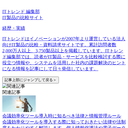
ITトレンド 編集部
IT製品の比較サイト
経歴・実績
ITトレンドはイノベーションが2007年より運営している法人
向けIT製品の比較・資料請求サイトです。累計訪問者数
2,000万人以上、3,750製品以上を掲載しています。ITトレン
ド編集部では、読者がIT製品・サービスを比較検討する際に
役立つ情報や、システムを活用した社内の課題解決のヒント
になる情報を記事にして日々発信しています。
記事上部にジャンプして戻る＞
関連記事
会議効率化ツール導入時に知るべき法律と情報管理ルール
会議効率化ツールを導入する際に知っておきたい法律や法制
度をわかりやすく解説します。個人情報保護法や電子データ