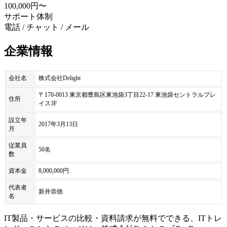
100,000円〜
サポート体制
電話 / チャット / メール
企業情報
会社名
株式会社Delight
〒170-0013 東京都豊島区東池袋3丁目22-17 東池袋セントラルプレ
住所
イス3F
設立年
2017年3月13日
月
従業員
50名
数
資本金
8,000,000円
代表者
新井崇徳
名
IT製品・サービスの比較・資料請求が無料でできる、ITトレ