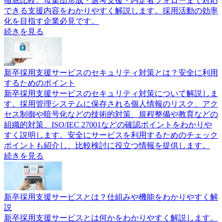
徹底比較。母集団形成・選考支援・内定者フォローまで対応
できる支援内容をわかりやすく解説します。採用活動の効率
化を目指す企業必見です。
続きを見る
新卒採用支援サービスのセキュリティ対策とは？安全に利用
するためのポイント
新卒採用支援サービスのセキュリティ対策について解説しま
す。採用管理システムに保存される個人情報のリスク、アク
セス制御や暗号化などの技術的対策、規程整備や教育などの
組織的対策、ISO/IEC 27001などの確認ポイントをわかりや
すく説明します。安全にサービスを利用するためのチェック
ポイントも紹介し、比較検討に役立つ情報を提供します。
続きを見る
新卒採用支援サービスとは？仕組みや機能をわかりやすく解
説
新卒採用支援サービスとは何かをわかりやすく解説します。