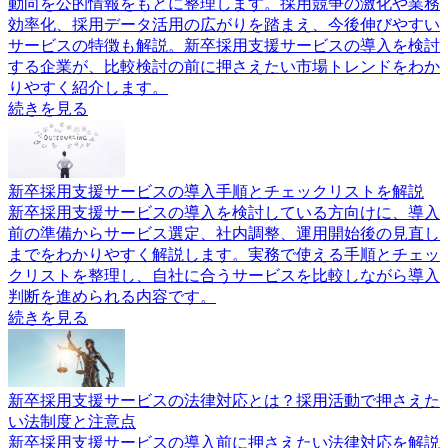
動向を公的情報をもとに整理します。採用競争の激化や業務
効率化、採用データ活用の広がりを踏まえ、今後伸びやすい
サービスの特徴も解説。新卒採用支援サービスの導入を検討
する企業が、比較検討の前に押さえたい市場トレンドをわか
りやすく紹介します。
続きを見る
新卒採用支援サービスの導入手順とチェックリストを解説
新卒採用支援サービスの導入を検討している方向けに、導入
前の準備からサービス選定、社内調整、運用開始後の見直し
までをわかりやすく解説します。実務で使える手順とチェッ
クリストを整理し、自社に合うサービスを比較しながら導入
判断を進められる内容です。
続きを見る
新卒採用支援サービスの法律対応とは？採用活動で押さえた
い法制度と注意点
新卒採用支援サービスの導入前に押さえたい法律対応を解説