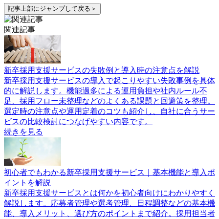
記事上部にジャンプして戻る＞
関連記事
新卒採用支援サービスの失敗例と導入時の注意点を解説
新卒採用支援サービスの導入で起こりやすい失敗事例を具体
的に解説します。機能過多による運用負担や社内ルール不
足、採用フロー未整理などのよくある課題と回避策を整理。
選定時の注意点や運用定着のコツも紹介し、自社に合うサー
ビスの比較検討につなげやすい内容です。
続きを見る
初心者でもわかる新卒採用支援サービス｜基本機能と導入ポ
イントを解説
新卒採用支援サービスとは何かを初心者向けにわかりやすく
解説します。応募者管理や選考管理、日程調整などの基本機
能、導入メリット、選び方のポイントまで紹介。採用担当者