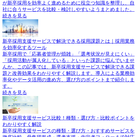
が新卒採用を効率よく進めるために役立つ知識を整理し、自
社に合うサービスを比較・検討しやすいようまとめました。
続きを見る
新卒採用支援サービスで解決できる採用課題とは｜採用業務
を効率化するツール
新卒採用で「応募者管理が煩雑」「選考状況が見えにくい」
「採用活動が属人化している」といった課題に悩んでいませ
んか。この記事では、新卒採用支援サービスで解決できる課
題と改善効果をわかりやすく解説します。導入による業務効
率化やデータ活用の進め方、選び方のポイントまで紹介しま
す。
続きを見る
新卒採用支援サービス比較！種類・選び方・比較ポイントを
わかりやすく解説
新卒採用支援サービスの種類・選び方・おすすめサービスを