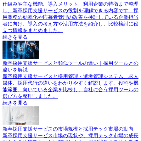
仕組みや主な機能、導入メリット、利用企業の特徴まで整理
し、新卒採用支援サービスの役割を理解できる内容です。採
用業務の効率化や応募者管理の改善を検討している企業担当
者に向け、導入の考え方や活用方法を紹介し、比較検討に役
立つ情報をまとめました。
続きを見る
新卒採用支援サービスと類似ツールの違い｜採用ツールとの
違いを解説
新卒採用支援サービスと採用管理・選考管理システム、求人
媒体、採用代行の違いをわかりやすく解説します。役割や機
能範囲、向いている企業を比較し、自社に合う採用ツールの
選び方を整理しました。
続きを見る
新卒採用支援サービスの市場規模と採用テック市場の動向
新卒採用支援サービス市場の現状や、採用テック市場の成長