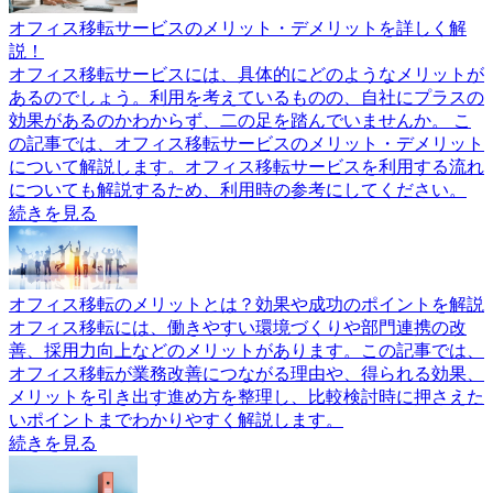
オフィス移転サービスのメリット・デメリットを詳しく解
説！
オフィス移転サービスには、具体的にどのようなメリットが
あるのでしょう。利用を考えているものの、自社にプラスの
効果があるのかわからず、二の足を踏んでいませんか。 こ
の記事では、オフィス移転サービスのメリット・デメリット
について解説します。オフィス移転サービスを利用する流れ
についても解説するため、利用時の参考にしてください。
続きを見る
オフィス移転のメリットとは？効果や成功のポイントを解説
オフィス移転には、働きやすい環境づくりや部門連携の改
善、採用力向上などのメリットがあります。この記事では、
オフィス移転が業務改善につながる理由や、得られる効果、
メリットを引き出す進め方を整理し、比較検討時に押さえた
いポイントまでわかりやすく解説します。
続きを見る