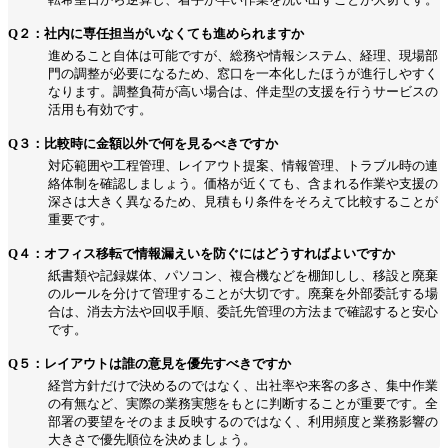
Q２：社内に専任担当がいなくても進められますか
進めること自体は可能ですが、総務や情報システム、経理、現場部
門の調整が必要になるため、窓口を一本化したほうが進行しやすく
なります。調整負荷が高い場合は、伴走型の支援を行うサービスの
活用も有効です。
Q３：比較時に金額以外で何を見るべきですか
対応範囲や工程管理、レイアウト提案、情報管理、トラブル時の連
絡体制を確認しましょう。価格が近くても、含まれる作業や支援の
深さは大きく異なるため、見積もり条件をそろえて比較することが
重要です。
Q４：オフィス移転で情報漏えいを防ぐにはどうすればよいですか
紙書類や記録媒体、パソコン、複合機などを棚卸しし、移設と廃棄
のルールを分けて管理することが大切です。廃棄を外部委託する場
合は、消去方法や回収手順、委託先管理の方法まで確認すると安心
です。
Q５：レイアウトは誰の意見を優先すべきですか
経営方針だけで決めるのではなく、出社率や来客の多さ、集中作業
の有無など、実際の業務実態をもとに判断することが重要です。全
部署の要望をそのまま反映するのではなく、利用頻度と業務影響の
大きさで優先順位を決めましょう。