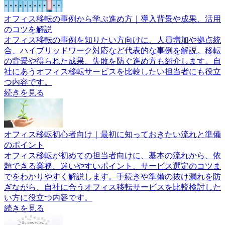
オフィス移転の事例から学ぶ進め方｜導入背景や成果、活用
のコツを解説
オフィス移転の事例を知りたい方向けに、人員増加や拠点統
合、ハイブリッドワーク対応など代表的な事例を解説。移転
の背景や得られた成果、失敗を防ぐ進め方も紹介します。自
社にあうオフィス移転サービスを比較したい担当者にも役立
つ内容です。
続きを見る
オフィス移転初心者向け｜最初に知っておきたい流れと準備
のポイント
オフィス移転が初めての担当者向けに、基本の流れから、依
頼できる業務、迷いやすいポイント、サービス選定のコツま
でをわかりやすく解説します。手続きや準備の抜け漏れを防
ぎながら、自社に合うオフィス移転サービスを比較検討した
い方に役立つ内容です。
続きを見る