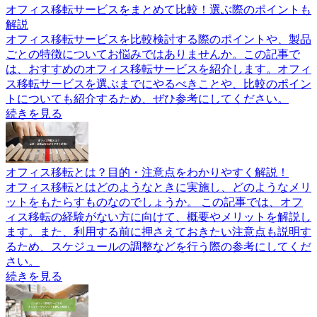
オフィス移転サービスをまとめて比較！選ぶ際のポイントも
解説
オフィス移転サービスを比較検討する際のポイントや、製品
ごとの特徴についてお悩みではありませんか。この記事で
は、おすすめのオフィス移転サービスを紹介します。オフィ
ス移転サービスを選ぶまでにやるべきことや、比較のポイン
トについても紹介するため、ぜひ参考にしてください。
続きを見る
オフィス移転とは？目的・注意点をわかりやすく解説！
オフィス移転とはどのようなときに実施し、どのようなメリ
ットをもたらすものなのでしょうか。 この記事では、オフ
ィス移転の経験がない方に向けて、概要やメリットを解説し
ます。また、利用する前に押さえておきたい注意点も説明す
るため、スケジュールの調整などを行う際の参考にしてくだ
さい。
続きを見る