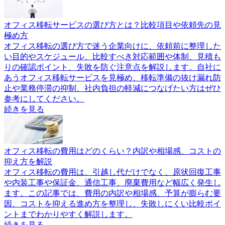
オフィス移転サービスの選び方とは？比較項目や依頼先の見
極め方
オフィス移転の選び方で迷う企業向けに、依頼前に整理した
い目的やスケジュール、比較すべき対応範囲や体制、見積も
りの確認ポイント、失敗を防ぐ注意点を解説します。自社に
あうオフィス移転サービスを見極め、移転準備の抜け漏れ防
止や業務停滞の抑制、社内負担の軽減につなげたい方はぜひ
参考にしてください。
続きを見る
オフィス移転の費用はどのくらい？内訳や相場感、コストの
抑え方を解説
オフィス移転の費用は、引越し代だけでなく、原状回復工事
や内装工事や保証金、通信工事、廃棄費用など幅広く発生し
ます。この記事では、費用の内訳や相場感、予算が膨らむ要
因、コストを抑える進め方を整理し、失敗しにくい比較ポイ
ントまでわかりやすく解説します。
続きを見る