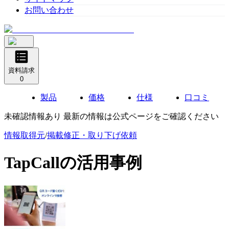
お問い合わせ
資料請求
0
製品
価格
仕様
口コミ
未確認情報あり 最新の情報は公式ページをご確認ください
情報取得元
/
掲載修正・取り下げ依頼
TapCall
の活用事例