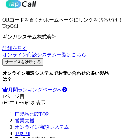
QRコードを置くかホームページにリンクを貼るだけ！
TapCall
ギンガシステム株式会社
詳細を見る
オンライン商談システム
一覧はこちら
サービスを診断する
オンライン商談システム
でお問い合わせの多い製品
は？
月間ランキングページへ
1
ページ目
0
件中
0
〜
0
件を表示
IT製品比較TOP
営業支援
オンライン商談システム
TapCall