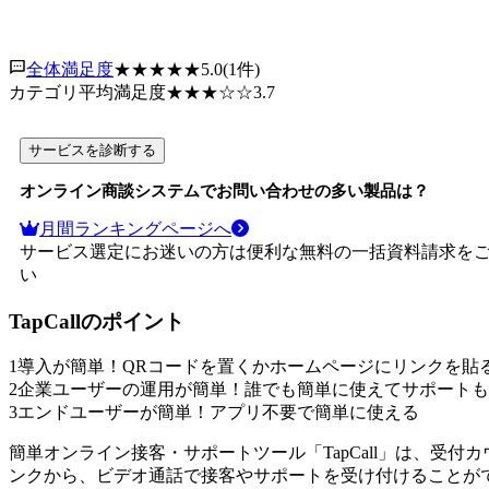
全体満足度
★★★★★
5.0
(
1
件)
カテゴリ平均満足度
★★★
☆☆
3.7
サービスを診断する
オンライン商談システム
でお問い合わせの多い製品は？
月間ランキングページへ
サービス選定にお迷いの方は便利な無料の一括資料請求を
い
TapCall
のポイント
1
導入が簡単！QRコードを置くかホームページにリンクを貼
2
企業ユーザーの運用が簡単！誰でも簡単に使えてサポートも
3
エンドユーザーが簡単！アプリ不要で簡単に使える
簡単オンライン接客・サポートツール「TapCall」は、受
ンクから、ビデオ通話で接客やサポートを受け付けることが