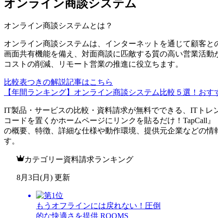
オンライン商談システム
オンライン商談システム
とは？
オンライン商談システムは、インターネットを通じて顧客と
画面共有機能を備え、対面商談に匹敵する質の高い営業活動
コストの削減、リモート営業の推進に役立ちます。
比較表つきの解説記事はこちら
【年間ランキング】オンライン商談システム比較５選！おす
IT製品・サービスの比較・資料請求が無料でできる、ITトレ
コードを置くかホームページにリンクを貼るだけ！
TapCall
』
の概要、特徴、詳細な仕様や動作環境、提供元企業などの情
す。
カテゴリー資料請求ランキング
8月3日(月) 更新
もうオフラインには戻れない！圧倒
的な快適さを提供 ROOMS