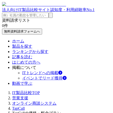
法人向けIT製品比較サイト
認知度・利用経験率No.1
資料請求リスト
0
件
無料資料請求フォームへ
ホーム
製品を探す
ランキングから探す
記事を読む
はじめての方へ
掲載について
ITトレンドへの掲載
イベントでリード獲得
動画で学ぶ
IT製品比較TOP
営業支援
オンライン商談システム
TapCall