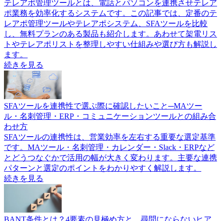
テレアポ管理ツールとは、電話とパソコンを連携させテレア
ポ業務を効率化するシステムです。この記事では、定番のテ
レアポ管理ツールやテレアポシステム、SFAツールを比較
し、無料プランのある製品も紹介します。あわせて架電リス
トやテレアポリストを整理しやすい仕組みや選び方も解説し
ます。
続きを見る
SFAツールを連携性で選ぶ際に確認したいこと─MAツー
ル・名刺管理・ERP・コミュニケーションツールとの組み合
わせ方
SFAツールの連携性は、営業効率を左右する重要な選定基準
です。MAツール・名刺管理・カレンダー・Slack・ERPなど
とどうつなぐかで活用の幅が大きく変わります。主要な連携
パターンと選定のポイントをわかりやすく解説します。
続きを見る
BANT条件とは？4要素の見極め方と、尋問にならないヒア