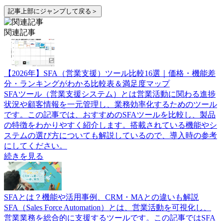
記事上部にジャンプして戻る＞
関連記事
【2026年】SFA（営業支援）ツール比較16選｜価格・機能差
分・ランキングがわかる比較表＆満足度マップ
SFAツール（営業支援システム）とは営業活動に関わる進捗
状況や顧客情報を一元管理し、業務効率化するためのツール
です。この記事では、おすすめのSFAツールを比較し、製品
の特徴をわかりやすく紹介します。搭載されている機能やシ
ステムの選び方についても解説しているので、導入時の参考
にしてください。
続きを見る
SFAとは？機能や活用事例、CRM・MAとの違いも解説
SFA（Sales Force Automation）とは、営業活動を可視化し、
営業業務を総合的に支援するツールです。この記事ではSFA