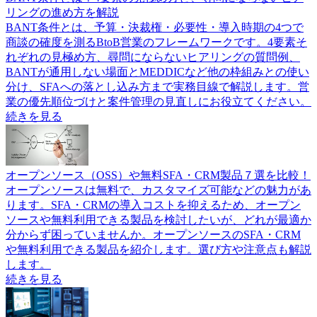
リングの進め方を解説
BANT条件とは、予算・決裁権・必要性・導入時期の4つで
商談の確度を測るBtoB営業のフレームワークです。4要素そ
れぞれの見極め方、尋問にならないヒアリングの質問例、
BANTが通用しない場面とMEDDICなど他の枠組みとの使い
分け、SFAへの落とし込み方まで実務目線で解説します。営
業の優先順位づけと案件管理の見直しにお役立てください。
続きを見る
オープンソース（OSS）や無料SFA・CRM製品７選を比較！
オープンソースは無料で、カスタマイズ可能などの魅力があ
ります。SFA・CRMの導入コストを抑えるため、オープン
ソースや無料利用できる製品を検討したいが、どれが最適か
分からず困っていませんか。オープンソースのSFA・CRM
や無料利用できる製品を紹介します。選び方や注意点も解説
します。
続きを見る