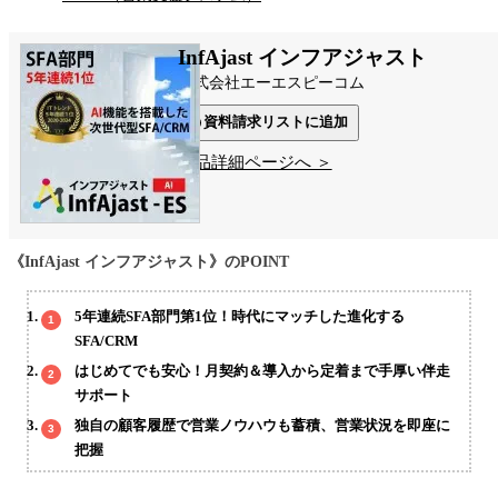
InfAjast インフアジャスト
株式会社エーエスピーコム
資料請求リストに追加
製品詳細ページへ ＞
《InfAjast インフアジャスト》のPOINT
5年連続SFA部門第1位！時代にマッチした進化する
SFA/CRM
はじめてでも安心！月契約＆導入から定着まで手厚い伴走
サポート
独自の顧客履歴で営業ノウハウも蓄積、営業状況を即座に
把握