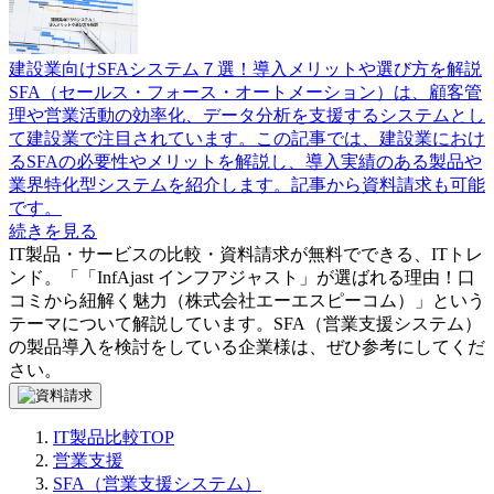
建設業向けSFAシステム７選！導入メリットや選び方を解説
SFA（セールス・フォース・オートメーション）は、顧客管
理や営業活動の効率化、データ分析を支援するシステムとし
て建設業で注目されています。この記事では、建設業におけ
るSFAの必要性やメリットを解説し、導入実績のある製品や
業界特化型システムを紹介します。記事から資料請求も可能
です。
続きを見る
IT製品・サービスの比較・資料請求が無料でできる、ITトレ
ンド。「
「InfAjast インフアジャスト」が選ばれる理由！口
コミから紐解く魅力（株式会社エーエスピーコム）
」という
テーマについて解説しています。
SFA（営業支援システム）
の製品導入を検討をしている企業様は、ぜひ参考にしてくだ
さい。
IT製品比較TOP
営業支援
SFA（営業支援システム）