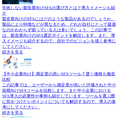
失敗しない製造業向けSFAの選び方とは？導入イメージも紹
介
製造業向けのSFAにはどのような製品があるのでしょうか。
製品により特徴などが異なるため、どれが自社にとって最適
なのかわからず困っている人は多いでしょう。この記事で
は、製造業向けのSFA選定ポイントを解説します。また、導
入イメージも紹介するので、自社でのビジョンを描く参考に
してください。
続きを見る
【中小企業向け】満足度の高いSFAツール７選！価格も徹底
比較
この記事では、ユーザーから満足度が高いと評価された中小
規模向けSFAツールを比較します。また中小企業における
SFA導入の必要性や事例も紹介しています。ツールを選ぶ際
に気をつけたいポイントについても解説するので、導入の参
考にしてください。
続きを見る