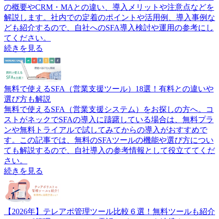
の概要やCRM・MAとの違い、導入メリットや注意点などを
解説します。社内での定着のポイントや活用例、導入事例な
ども紹介するので、自社へのSFA導入検討や運用の参考にし
てください。
続きを見る
無料で使えるSFA（営業支援ツール）18選！有料との違いや
選び方も解説
無料で使えるSFA（営業支援システム）をお探しの方へ。コ
ストがネックでSFAの導入に躊躇している場合は、無料プラ
ンや無料トライアルで試してみてからの導入がおすすめで
す。この記事では、無料のSFAツールの機能や選び方につい
ても解説するので、自社導入の参考情報として役立ててくだ
さい。
続きを見る
【2026年】テレアポ管理ツール比較６選！無料ツールも紹介