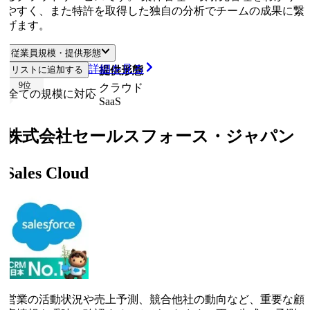
やすく、また特許を取得した独自の分析でチームの成果に繋
げます。
従業員規模・提供形態
詳細を見る
リストに追加する
従業員規模
提供形態
9
位
クラウド
全ての規模に対応
SaaS
株式会社セールスフォース・ジャパン
Sales Cloud
営業の活動状況や売上予測、競合他社の動向など、重要な顧