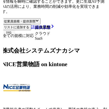
客情報を瞬時に確認することができます。更に生成AI/予測
AIの活用により、業務時間の削減や効率化を実現できま
す。
従業員規模・提供形態
詳細を見る
リストに追加する
従業員規模
提供形態
10
位
クラウド
全ての規模に対応
SaaS
株式会社システムズナカシマ
NICE営業物語 on kintone