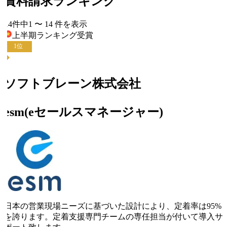
資料請求ランキング
14
件中
1
〜
14
件
を表示
上半期ランキング
受賞
1
位
ソフトブレーン株式会社
esm(eセールスマネージャー)
日本の営業現場ニーズに基づいた設計により、定着率は95%
を誇ります。定着支援専門チームの専任担当が付いて導入サ