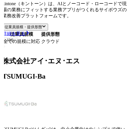
kintone（キントーン）は、AIとノーコード・ローコードで現
場の業務にフィットする業務アプリがつくれるサイボウズの
業務改善プラットフォームです。
従業員規模・提供形態
詳細を見る
従業員規模
提供形態
12
位
全ての規模に対応
クラウド
株式会社アイ･エヌ･エス
TSUMUGI-Ba