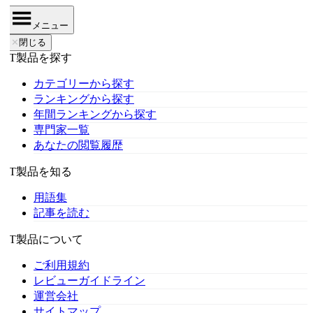
メニュー
✕
閉じる
IT製品を探す
カテゴリーから探す
ランキングから探す
年間ランキングから探す
専門家一覧
あなたの閲覧履歴
IT製品を知る
用語集
記事を読む
IT製品について
ご利用規約
レビューガイドライン
運営会社
サイトマップ