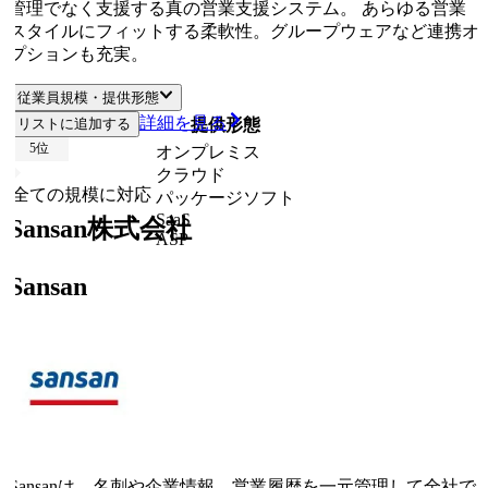
管理でなく支援する真の営業支援システム。 あらゆる営業
スタイルにフィットする柔軟性。グループウェアなど連携オ
プションも充実。
従業員規模・提供形態
詳細を見る
リストに追加する
従業員規模
提供形態
5
位
オンプレミス
クラウド
全ての規模に対応
パッケージソフト
SaaS
Sansan株式会社
ASP
Sansan
Sansanは、名刺や企業情報、営業履歴を一元管理して全社で