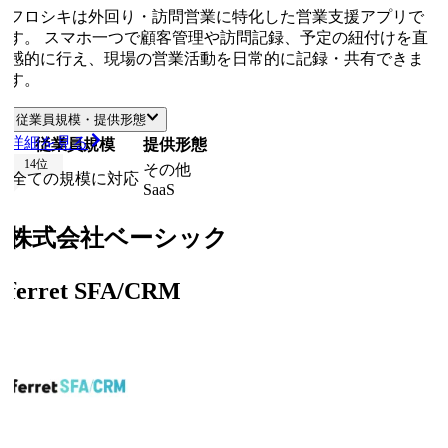
フロシキは外回り・訪問営業に特化した営業支援アプリで
す。 スマホ一つで顧客管理や訪問記録、予定の紐付けを直
感的に行え、現場の営業活動を日常的に記録・共有できま
す。
従業員規模・提供形態
詳細を見る
従業員規模
提供形態
14
位
その他
全ての規模に対応
SaaS
株式会社ベーシック
ferret SFA/CRM