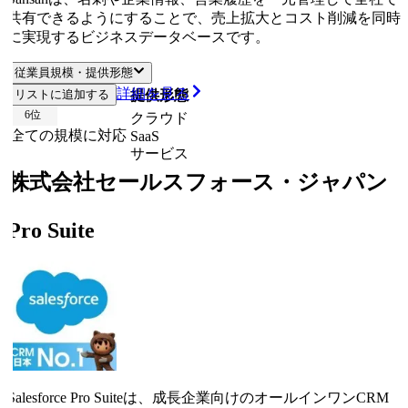
共有できるようにすることで、売上拡大とコスト削減を同時
に実現するビジネスデータベースです。
従業員規模・提供形態
詳細を見る
リストに追加する
従業員規模
提供形態
6
位
クラウド
全ての規模に対応
SaaS
サービス
株式会社セールスフォース・ジャパン
Pro Suite
Salesforce Pro Suiteは、成長企業向けのオールインワンCRM