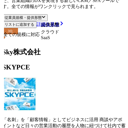
た、営業組織のDXを実現する新しいCRM／SFAツールで
す。全ての情報がワンクリックで見られます。
従業員規模・提供形態
詳細を見る
リストに追加する
従業員規模
提供形態
3
位
クラウド
全ての規模に対応
SaaS
Sky株式会社
SKYPCE
「名刺」を「顧客情報」としてビジネスに活用 商談やアポ
イントなど日々の営業活動の履歴を人物に紐づけて社内で蓄