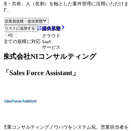
積・共有。人（名刺）を軸とした案件管理に活用いただけま
す。
従業員規模・提供形態
詳細を見る
リストに追加する
従業員規模
提供形態
4
位
クラウド
全ての規模に対応
SaaS
サービス
株式会社NIコンサルティング
「Sales Force Assistant」
営業コンサルティングノウハウをシステム化。営業担当者を