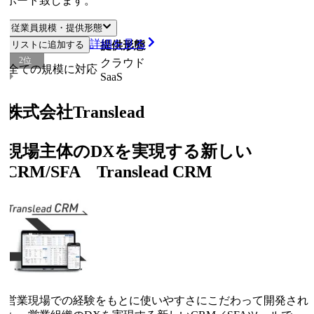
ポート致します。
従業員規模・提供形態
詳細を見る
リストに追加する
従業員規模
提供形態
2
位
クラウド
全ての規模に対応
SaaS
株式会社Translead
現場主体のDXを実現する新しい
CRM/SFA Translead CRM
営業現場での経験をもとに使いやすさにこだわって開発され