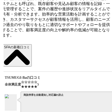
ステムとも呼ばれ、既存顧客や見込み顧客の情報を記録・一
元管理することで、案件の履歴や進捗状況をリアルタイムで
共有・分析できます。効率的な営業活動を計画することがで
き、カスタマーサクセスが顧客情報を活用し、顧客のニーズ
や過去のやり取りをもとに適切なサポートやフォローを提供
することで、顧客満足度の向上や解約率の低減が可能となり
ます。
SFAの新着口コミ
TSUMUGI-Baの口コミ
☆☆☆☆☆
全体満足度
5
★★★★★
商談停滞を自動通知し対応漏れ防止