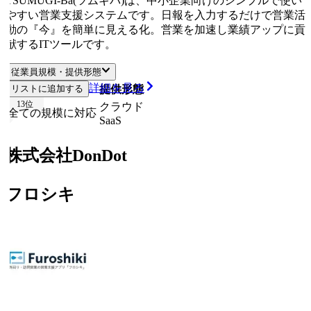
TSUMUGI-Ba(ツムギバ)は、中小企業向けのシンプルで使い
やすい営業支援システムです。日報を入力するだけで営業活
動の『今』を簡単に見える化。営業を加速し業績アップに貢
献するITツールです。
従業員規模・提供形態
詳細を見る
リストに追加する
従業員規模
提供形態
13
位
クラウド
全ての規模に対応
SaaS
株式会社DonDot
フロシキ