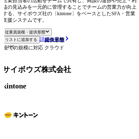
営業担当者の活動をチームで共有し、商談の進捗や売上・利
益の見込みを一元的に管理することでチームの営業力が向上
する、サイボウズ社の〔kintone〕をベースとしたSFA・営業
支援システムです。
従業員規模・提供形態
詳細を見る
リストに追加する
従業員規模
提供形態
11
位
全ての規模に対応
クラウド
サイボウズ株式会社
kintone