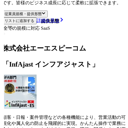
です。皆様のビジネス成長に応じて柔軟に拡張できます。
従業員規模・提供形態
詳細を見る
リストに追加する
従業員規模
提供形態
7
位
全ての規模に対応
SaaS
株式会社エーエスピーコム
「InfAjast インフアジャスト」
顧客・日報・案件管理などの各種機能により、営業活動の可
視化や属人化の防止を飛躍的に実現。かんたん操作で業務に