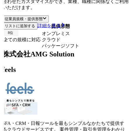
合わせたカスタマイズができ、業種、職種に関係なくご利用
いただけます。
従業員規模・提供形態
詳細を見る
リストに追加する
従業員規模
提供形態
8
位
オンプレミス
全ての規模に対応
クラウド
パッケージソフト
株式会社AMG Solution
feels
SFA・CRM・日報ツールを最もシンプルなかたちで提供す
るクラウドサービスです。 案件管理・取引先管理をわかり