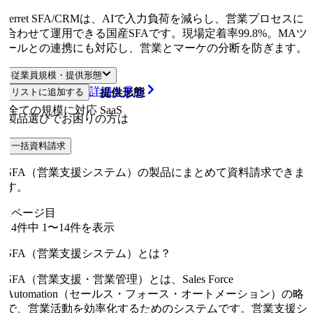
ferret SFA/CRMは、AIで入力負荷を減らし、営業プロセスに
合わせて運用できる国産SFAです。現場定着率99.8%。MAツ
ールとの連携にも対応し、営業とマーケの分断を防ぎます。
従業員規模・提供形態
詳細を見る
リストに追加する
従業員規模
提供形態
全ての規模に対応
SaaS
製品選びでお困りの方は
一括資料請求
SFA（営業支援システム）の製品にまとめて資料請求できま
す。
1
ページ目
14
件中
1
〜
14
件を表示
SFA（営業支援システム）とは？
SFA（営業支援・営業管理）とは、Sales Force
Automation（セールス・フォース・オートメーション）の略
で、営業活動を効率化するためのシステムです。営業支援シ