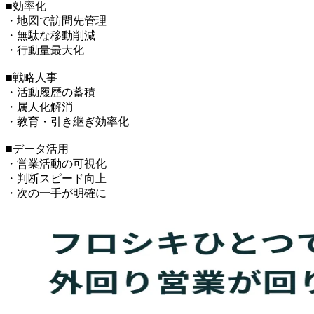
■効率化
・地図で訪問先管理
・無駄な移動削減
・行動量最大化
■戦略人事
・活動履歴の蓄積
・属人化解消
・教育・引き継ぎ効率化
■データ活用
・営業活動の可視化
・判断スピード向上
・次の一手が明確に