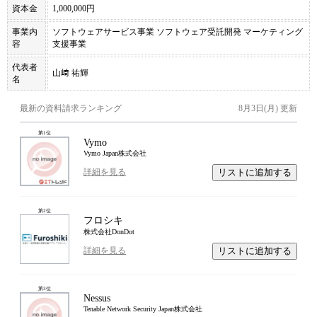
資本金
1,000,000円
事業内
ソフトウェアサービス事業 ソフトウェア受託開発 マーケティング
容
支援事業
代表者
山﨑 祐輝
名
最新の資料請求ランキング
8月3日(月)
更新
第
1
位
Vymo
Vymo Japan株式会社
リストに追加する
詳細を見る
第
2
位
フロシキ
株式会社DonDot
リストに追加する
詳細を見る
第
3
位
Nessus
Tenable Network Security Japan株式会社