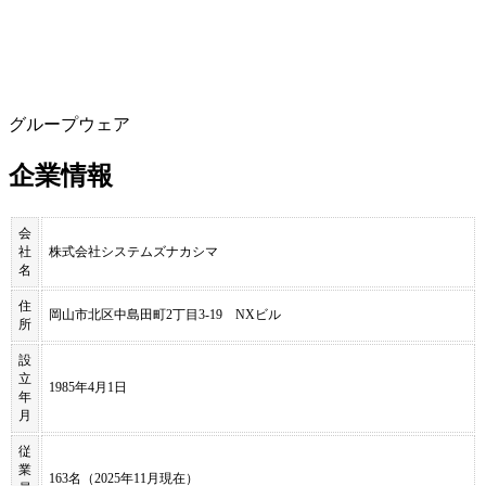
グループウェア
企業情報
会
社
株式会社システムズナカシマ
名
住
岡山市北区中島田町2丁目3-19 NXビル
所
設
立
1985年4月1日
年
月
従
業
163名（2025年11月現在）