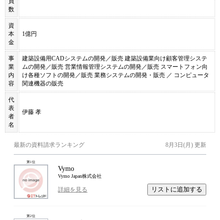
員
数
資
本
1億円
金
事
建築設備用CADシステムの開発／販売 建築設備業向け顧客管理システ
業
ムの開発／販売 営業情報管理システムの開発／販売 スマートフォン向
内
け各種ソフトの開発／販売 業務システムの開発・販売 ／ コンピュータ
容
関連機器の販売
代
表
伊藤 孝
者
名
最新の資料請求ランキング
8月3日(月)
更新
第
1
位
Vymo
Vymo Japan株式会社
リストに追加する
詳細を見る
第
2
位