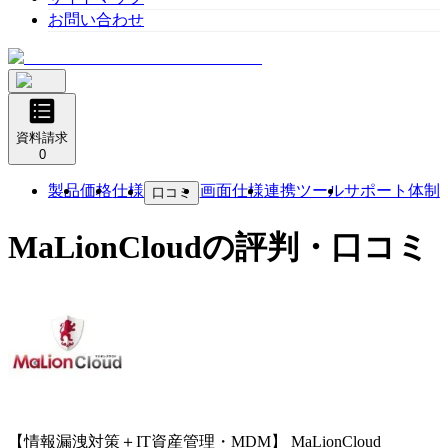
お問い合わせ
資料請求
0
製品
価格
仕様
画面仕様
連携ツール
サポート体制
口コミ
MaLionCloud
の評判・口コミ
【情報漏洩対策＋IT資産管理・MDM】
MaLionCloud