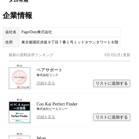
企業情報
会社名
PagerDuty株式会社
住所
東京都港区赤坂９丁目７番１号ミッドタウンタワー１８階
最新の資料請求ランキング
8月3日(月)
更新
第
1
位
ベアサポート
株式会社リンク
リストに追加する
詳細を見る
第
2
位
Coo Kai Perfect Finder
株式会社ピーエスシー
リストに追加する
詳細を見る
第
3
位
Wrap