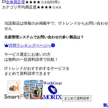
全体満足度
★★★★
☆
4.6
(
91
件)
カテゴリ平均満足度
★★★★
☆
4.4
当該製品は情報のみ掲載中で、ITトレンドからお問い合わ
せん
生産管理システム
でお問い合わせの多い製品は？
月間ランキングページへ
サービス選定にお迷いの方
は無料の一括資料請求で比較！
ITトレンドがおすすめするサービスを
まとめて資料請求できます
まとめて資料請求
製