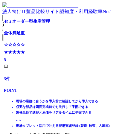
法人向けIT製品比較サイト
認知度・利用経験率No.1
低コストでライトに導入できる生産管理クラウド
『全国出荷実績No.1』の生産管理システム
IT導入補助金対象の中小製造業様向け生産管理システム
『全国出荷実績No.1』の生産管理システム
部品加工業に特化×端末数無制限で現場に広がる！一気通
攻撃型生産管理システム
乗り換えはおまかせ！一味違います～セミオーダー感覚
セミオーダー型生産管理
資料請求リスト
貫型
ERP
0
件
全体満足度
全体満足度
全体満足度
全体満足度
全体満足度
全体満足度
無料資料請求フォームへ
全体満足度
全体満足度
☆☆☆☆☆
☆☆☆☆☆
☆☆☆☆☆
☆☆☆☆☆
☆☆☆☆☆
☆☆☆☆☆
ホーム
★★★★★
★★★★★
★★★★★
★★★★★
☆☆☆☆☆
★★★★★
☆☆☆☆☆
★★★★★
製品を探す
4.6
3.7
4.4
4.1
★★★★★
4.6
★★★★★
5
ランキングから探す
4.7
4.4
記事を読む
はじめての方へ
91
25
16
10
5
3
件
件
件
件
件
件
掲載について
ITトレンドへの掲載
6
5
件
件
POINT
POINT
POINT
POINT
POINT
POINT
イベントでリード獲得
POINT
POINT
動画で学ぶ
在庫管理や工程管理など、必要な機能からスモールスタート可能
アクティブユーザ10万人超！ 導入社数4,500社超の実績あり
業界最安値の限界に挑戦。生産管理システムがこの価格で。
アクティブユーザ10万人超！ 導入社数4,500社超の実績あり
国内外で2129社以上の実績（英語・中国語・ベトナム語の対応）
現場の業務に合うかを導入前に確認してから導入できる
導入コンサルつきのトライアル可能、既存システムにも柔軟に連
仕掛原価と完成時予測原価をリアルタイムに管理！
ペーパーレス・現場の見える化を促進し、DX化を後押し。
複雑になりがちなデータの一元管理が可能！
一品生産（製番管理）や繰り返し生産（MRP）の機能が充実
必要な部品は図面完成前でも先行して手配できる
柔軟なカスタマイズ性により、独自のシステム構築を実現。
WEB型ERP：受注～出荷まで一連のプロセスとデータを管理
IT製品比較TOP
携
導入から稼動まで各専門スタッフが全面サポート！
ユーザー納得の評判・口コミ。カスタマイズにも対応します。
導入から稼動まで各専門スタッフが全面サポート！
短納期の対応や、在庫削減を目的とされる企業にお勧めします
製番単位で進捗と原価をリアルタイムに把握できる
部品点数50点以下の組立業様に最適。作業進捗の「見える化」
生産計画～工程予実をガントチャートで見える化 ※マウス調整
生産
バーコード管理やタブレット活用でペーパーレスIoTを実現
を！
OK
生産管理システム
見積り・受注から出荷までの工場業務全般をバックアップ！
現場タブレット活用で叶える現場実績登録 (製造･検査、入出庫)
スマートF