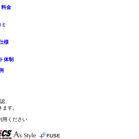
・料金
コミ
仕様
ト体制
例
確認、
きます。
利用ください