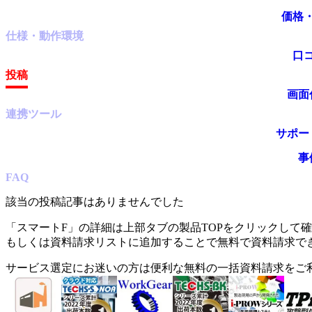
価格
仕様・動作環境
口
投稿
画面
連携ツール
サポー
事
FAQ
該当の投稿記事はありませんでした
「
スマートF
」の詳細は上部タブの製品TOPをクリックして
もしくは資料請求リストに追加することで無料で資料請求で
サービス選定にお迷いの方は便利な無料の一括資料請求をご