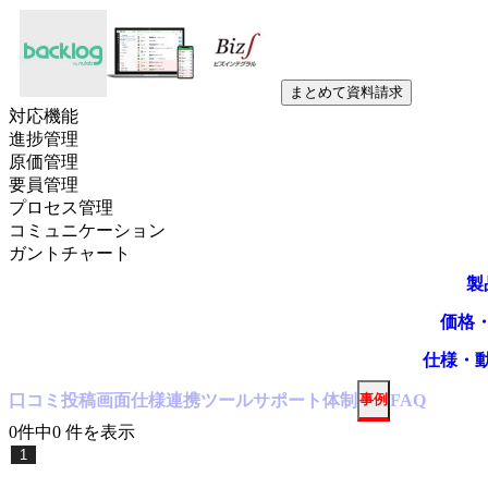
まとめて資料請求
対応機能
進捗管理
原価管理
要員管理
プロセス管理
コミュニケーション
ガントチャート
製
価格
仕様・
口コミ
投稿
画面仕様
連携ツール
サポート体制
事例
FAQ
0
件中
0
件
を表示
1