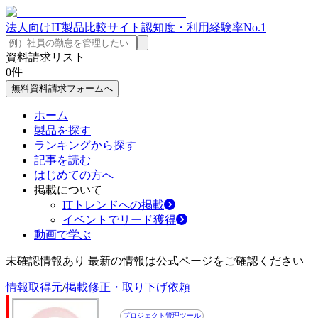
法人向けIT製品比較サイト
認知度・利用経験率No.1
資料請求リスト
0
件
無料資料請求フォームへ
ホーム
製品を探す
ランキングから探す
記事を読む
はじめての方へ
掲載について
ITトレンドへの掲載
イベントでリード獲得
動画で学ぶ
未確認情報あり 最新の情報は公式ページをご確認ください
情報取得元
/
掲載修正・取り下げ依頼
プロジェクト管理ツール