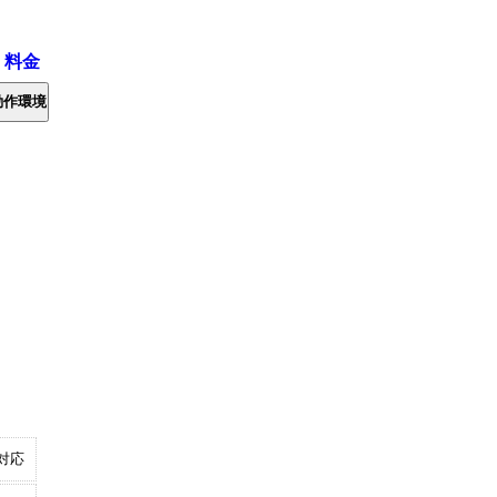
・料金
動作環境
対応