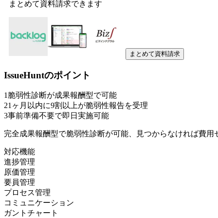
まとめて資料請求できます
まとめて資料請求
IssueHunt
のポイント
1
脆弱性診断が成果報酬型で可能
2
1ヶ月以内に9割以上が脆弱性報告を受理
3
事前準備不要で即日実施可能
完全成果報酬型で脆弱性診断が可能、見つからなければ費用
対応機能
進捗管理
原価管理
要員管理
プロセス管理
コミュニケーション
ガントチャート