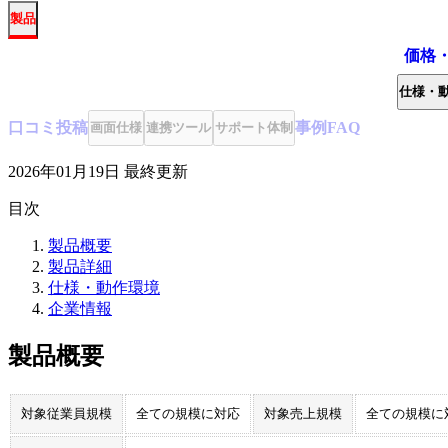
製品
価格
仕様・
口コミ
投稿
事例
FAQ
画面仕様
連携ツール
サポート体制
2026年01月19日
最終更新
目次
製品概要
製品詳細
仕様・動作環境
企業情報
製品概要
対象従業員規模
全ての規模に対応
対象売上規模
全ての規模に