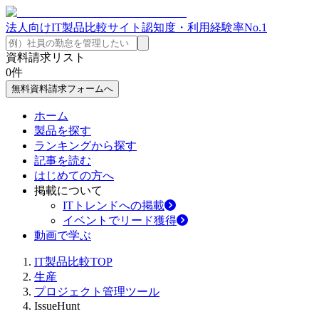
法人向けIT製品比較サイト
認知度・利用経験率No.1
資料請求リスト
0
件
無料資料請求フォームへ
ホーム
製品を探す
ランキングから探す
記事を読む
はじめての方へ
掲載について
ITトレンドへの掲載
イベントでリード獲得
動画で学ぶ
IT製品比較TOP
生産
プロジェクト管理ツール
IssueHunt