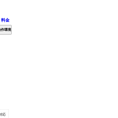
・料金
動作環境
対応