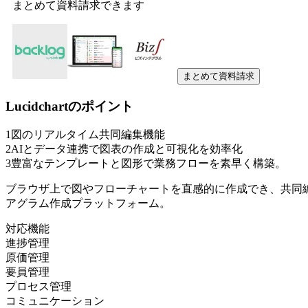
まとめて資料請求できます
まとめて資料請求
Lucidchart
のポイント
1
図のリアルタイム共同編集機能
2
AIとデータ連携で図表の作成と可視化を効率化
3
豊富なテンプレートと図形で業務フローを素早く構築。
ブラウザ上で図やフローチャートを直感的に作成でき、共同
アグラム作成プラットフォーム。
対応機能
進捗管理
原価管理
要員管理
プロセス管理
コミュニケーション