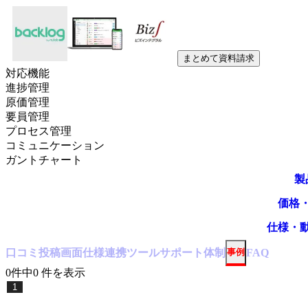
まとめて資料請求
対応機能
進捗管理
原価管理
要員管理
プロセス管理
コミュニケーション
ガントチャート
製
価格
仕様・
口コミ
投稿
画面仕様
連携ツール
サポート体制
事例
FAQ
0
件中
0
件
を表示
1