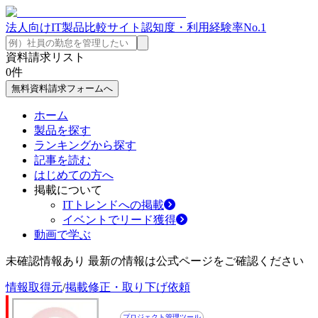
法人向けIT製品比較サイト
認知度・利用経験率No.1
資料請求リスト
0
件
無料資料請求フォームへ
ホーム
製品を探す
ランキングから探す
記事を読む
はじめての方へ
掲載について
ITトレンドへの掲載
イベントでリード獲得
動画で学ぶ
未確認情報あり 最新の情報は公式ページをご確認ください
情報取得元
/
掲載修正・取り下げ依頼
プロジェクト管理ツール