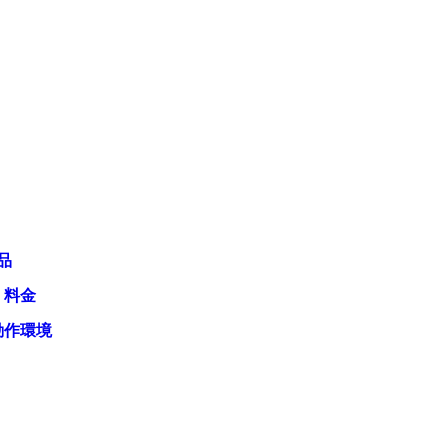
品
・料金
動作環境