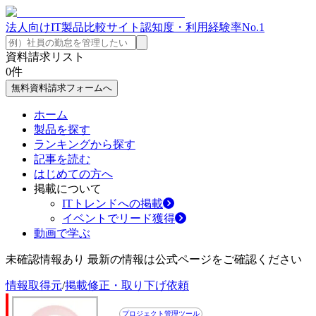
法人向けIT製品比較サイト
認知度・利用経験率No.1
資料請求リスト
0
件
無料資料請求フォームへ
ホーム
製品を探す
ランキングから探す
記事を読む
はじめての方へ
掲載について
ITトレンドへの掲載
イベントでリード獲得
動画で学ぶ
未確認情報あり 最新の情報は公式ページをご確認ください
情報取得元
/
掲載修正・取り下げ依頼
プロジェクト管理ツール