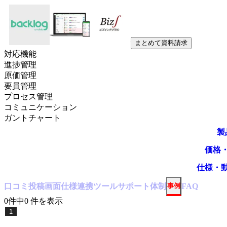
まとめて資料請求
対応機能
進捗管理
原価管理
要員管理
プロセス管理
コミュニケーション
ガントチャート
製
価格
仕様・
口コミ
投稿
画面仕様
連携ツール
サポート体制
事例
FAQ
0
件中
0
件
を表示
1