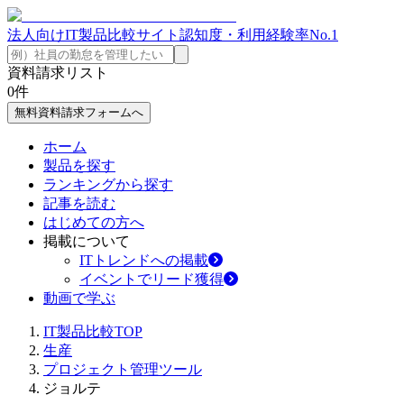
法人向けIT製品比較サイト
認知度・利用経験率No.1
資料請求リスト
0
件
無料資料請求フォームへ
ホーム
製品を探す
ランキングから探す
記事を読む
はじめての方へ
掲載について
ITトレンドへの掲載
イベントでリード獲得
動画で学ぶ
IT製品比較TOP
生産
プロジェクト管理ツール
ジョルテ