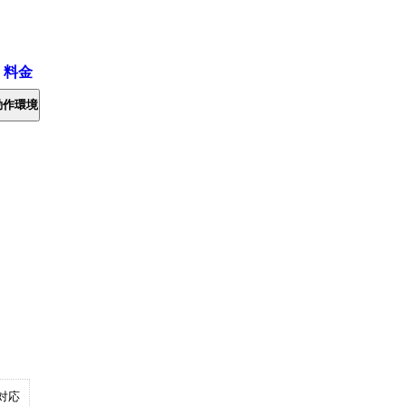
・料金
動作環境
対応