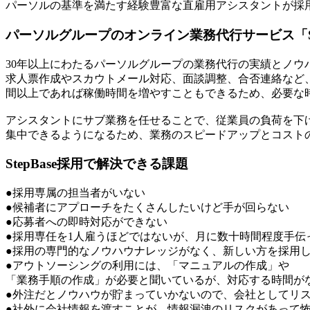
パーソルの基準を満たす経験豊富な直雇用アシスタントが採
パーソルグループのオンライン業務代行サービス「Ste
30年以上にわたるパーソルグループの業務代行の実績とノウ
求人票作成やスカウトメール対応、面談調整、合否連絡など、
間以上であれば稼働時間を増やすこともできるため、必要な
アシスタントにサブ業務を任せることで、従業員の負荷を下
集中できるようになるため、業務のスピードアップとコスト
StepBase採用で解決できる課題
●採用専属の担当者がいない
●候補者にアプローチをたくさんしたいけど手が回らない
●応募者への即時対応ができない
●採用専任を1人雇うほどではないが、月に数十時間程度手伝
●採用の専門的なノウハウナレッジがなく、新しい方を採用
●アウトソーシングの利用には、「マニュアルの作成」や
「業務手順の作成」が必要と聞いているが、対応する時間が
●外注だとノウハウが貯まっていかないので、会社としてリ
●社外に会社情報を渡すことが、情報漏洩のリスクがあって