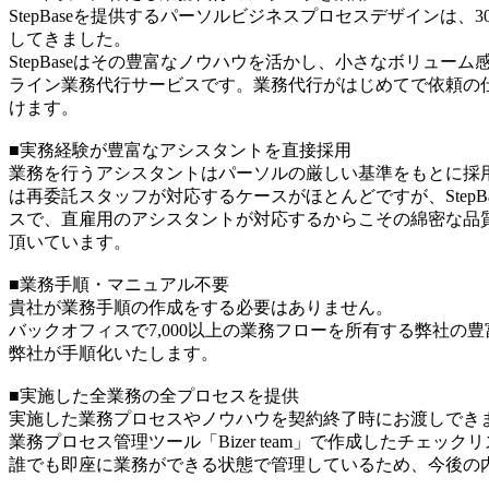
StepBaseを提供するパーソルビジネスプロセスデザインは
してきました。
StepBaseはその豊富なノウハウを活かし、小さなボリュ
ライン業務代行サービスです。業務代行がはじめてで依頼の
けます。
■実務経験が豊富なアシスタントを直接採用
業務を行うアシスタントはパーソルの厳しい基準をもとに採用
は再委託スタッフが対応するケースがほとんどですが、Step
スで、直雇用のアシスタントが対応するからこその綿密な品
頂いています。
■業務手順・マニュアル不要
貴社が業務手順の作成をする必要はありません。
バックオフィスで7,000以上の業務フローを所有する弊社
弊社が手順化いたします。
■実施した全業務の全プロセスを提供
実施した業務プロセスやノウハウを契約終了時にお渡しでき
業務プロセス管理ツール「Bizer team」で作成したチェッ
誰でも即座に業務ができる状態で管理しているため、今後の