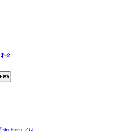
・料金
ト体制
epBase」とは