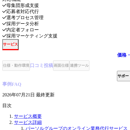
母集団形成支援
応募者対応代行
選考プロセス管理
採用データ分析
内定者フォロー
採用マーケティング支援
サービス
価格
口コミ
投稿
仕様・動作環境
画面仕様
連携ツール
サポー
事例
FAQ
2026年07月21日
最終更新
目次
サービス概要
サービス詳細
パーソルグループのオンライン業務代行サービス「St