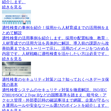
紹介します。
続きを見る
適性検査の事例を紹介！採用から人材育成までの活用例をま
とめて解説
適性検査の活用事例を紹介します。採用や配置転換、教育・
人材育成での活用方法を具体的に解説。導入前の課題から改
善効果までをストーリーで示し、活用のイメージをつかめる
内容です。人材戦略に適性検査を活かしたい方は必見です。
続きを見る
適性検査のセキュリティ対策とは？知っておくべきデータ保
護の基本
適性検査システムのセキュリティ対策を徹底解説。ISO/IEC
27001やSOC 2 Type IIなどの国際基準を踏まえ、暗号化・ア
クセス管理・外部委託時の確認事項まで網羅。企業が守るべ
き運用ルールや安全なツール選びのポイントを紹介します。
続きを見る