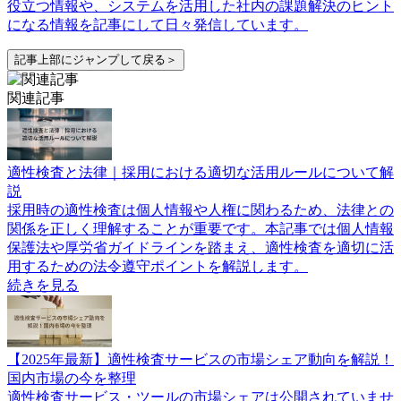
役立つ情報や、システムを活用した社内の課題解決のヒント
になる情報を記事にして日々発信しています。
記事上部にジャンプして戻る＞
関連記事
適性検査と法律｜採用における適切な活用ルールについて解
説
採用時の適性検査は個人情報や人権に関わるため、法律との
関係を正しく理解することが重要です。本記事では個人情報
保護法や厚労省ガイドラインを踏まえ、適性検査を適切に活
用するための法令遵守ポイントを解説します。
続きを見る
【2025年最新】適性検査サービスの市場シェア動向を解説！
国内市場の今を整理
適性検査サービス・ツールの市場シェアは公開されていませ