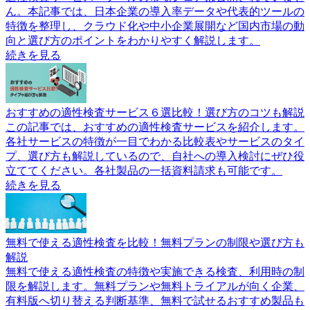
ん。本記事では、日本企業の導入率データや代表的ツールの
特徴を整理し、クラウド化や中小企業展開など国内市場の動
向と選び方のポイントをわかりやすく解説します。
続きを見る
おすすめの適性検査サービス６選比較！選び方のコツも解説
この記事では、おすすめの適性検査サービスを紹介します。
各社サービスの特徴が一目でわかる比較表やサービスのタイ
プ、選び方も解説しているので、自社への導入検討にぜひ役
立ててください。各社製品の一括資料請求も可能です。
続きを見る
無料で使える適性検査を比較！無料プランの制限や選び方も
解説
無料で使える適性検査の特徴や実施できる検査、利用時の制
限を解説します。無料プランや無料トライアルが向く企業、
有料版へ切り替える判断基準、無料で試せるおすすめ製品も