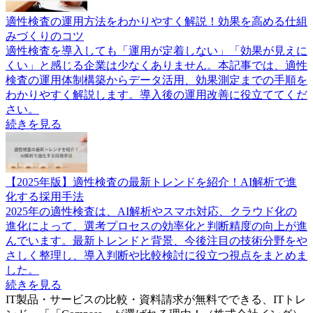
適性検査の運用方法をわかりやすく解説！効果を高める仕組
みづくりのコツ
適性検査を導入しても「運用が定着しない」「効果が見えに
くい」と感じる企業は少なくありません。本記事では、適性
検査の運用体制構築からデータ活用、効果測定までの手順を
わかりやすく解説します。導入後の運用改善に役立ててくだ
さい。
続きを見る
【2025年版】適性検査の最新トレンドを紹介！AI解析で進
化する採用手法
2025年の適性検査は、AI解析やスマホ対応、クラウド化の
進化によって、選考プロセスの効率化と判断精度の向上が進
んでいます。最新トレンドと背景、今後注目の技術分野をや
さしく整理し、導入判断や比較検討に役立つ視点をまとめま
した。
続きを見る
IT製品・サービスの比較・資料請求が無料でできる、ITトレ