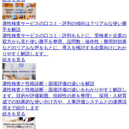
適性検査サービスの口コミ・評判の傾向は？リアルな使い勝
手を解説
適性検査サービスの口コミ・評判をもとに、受検者と企業の
双方から見た使い勝手を整理。設問数・操作性・費用対効果
などのリアルな声をもとに、導入を検討する企業向けにわか
りやすく解説します。
続きを見る
適性検査と性格診断・面接評価の違いを解説
適性検査と性格診断・面接評価の違いをわかりやすく解説し
ます。目的や評価範囲、信頼性の差を整理し、採用・人材育
成での効果的な使い分け方や、人事評価システムとの連携活
用まで紹介します
続きを見る