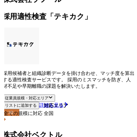
採用適性検査「テキカク」
採用候補者と組織診断データを掛け合わせ、マッチ度を算出
する適性検査サービスです。 採用のミスマッチを防ぎ、人
材不足や早期離職の課題を解決いたします。
従業員規模・対応エリア
詳細を見る
リストに追加する
従業員規模
対応エリア
3
位
全ての規模に対応
全国
株式会社ベクトル