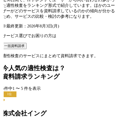
た適性検査をランキング形式で紹介しています。ほかのユー
ザーがどのサービスを資料請求しているのかの傾向が分かる
ため、サービスの比較・検討の参考になります。
※最終更新：
2026年8月3日(月)
サービス選びでお困りの方は
一括資料請求
適性検査のサービスにまとめて資料請求できます。
今人気の
適性検査
は？
資料請求ランキング
5
件中
1
〜
5
件
を表示
1
位
株式会社イング