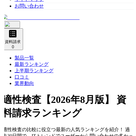
お問い合わせ
資料請求
0
製品一覧
最新ランキング
上半期ランキング
口コミ
業界動向
適性検査
【2026年8月版】 資
料請求ランキング
適性検査の比較に役立つ最新の人気ランキングを紹介！ 過
去30日間で、ITトレンドでユーザーから問い合わせの多かっ