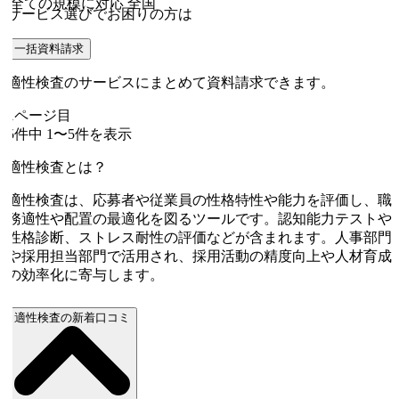
全ての規模に対応
全国
サービス選びでお困りの方は
一括資料請求
適性検査のサービスにまとめて資料請求できます。
1
ページ目
5
件中
1
〜
5
件を表示
適性検査とは？
適性検査は、応募者や従業員の性格特性や能力を評価し、職
務適性や配置の最適化を図るツールです。認知能力テストや
性格診断、ストレス耐性の評価などが含まれます。人事部門
や採用担当部門で活用され、採用活動の精度向上や人材育成
の効率化に寄与します。
適性検査の新着口コミ