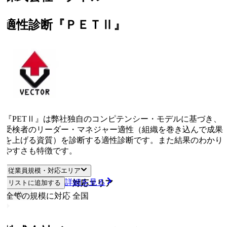
適性診断『ＰＥＴⅡ』
『PETⅡ』は弊社独自のコンピテンシー・モデルに基づき、
受検者のリーダー・マネジャー適性（組織を巻き込んで成果
を上げる資質）を診断する適性診断です。また結果のわかり
やすさも特徴です。
従業員規模・対応エリア
詳細を見る
リストに追加する
従業員規模
対応エリア
4
位
全ての規模に対応
全国