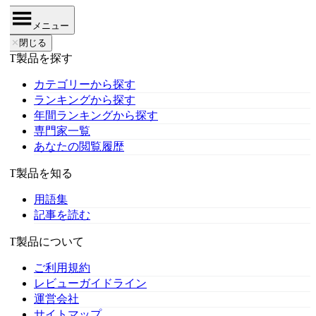
メニュー
✕
閉じる
IT製品を探す
カテゴリーから探す
ランキングから探す
年間ランキングから探す
専門家一覧
あなたの閲覧履歴
IT製品を知る
用語集
記事を読む
IT製品について
ご利用規約
レビューガイドライン
運営会社
サイトマップ