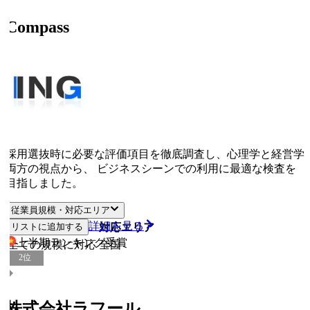
Compass
採用選抜時に必要な評価項目を徹底調査し、心理学と経営学
両方の視点から、 ビジネスシーンでの利用に最適な検査を
目指しました。
従業員規模・対応エリア
詳細を見る
リストに追加する
従業員規模
対応エリア
上半期ランキング
受賞
全ての規模に対応
全国
2
位
株式会社ラフール