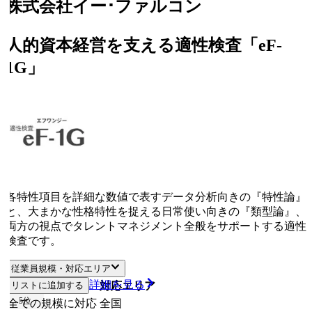
株式会社イー･ファルコン
人的資本経営を支える適性検査「eF-
1G」
各特性項目を詳細な数値で表すデータ分析向きの『特性論』
と、大まかな性格特性を捉える日常使い向きの『類型論』、
両方の視点でタレントマネジメント全般をサポートする適性
検査です。
従業員規模・対応エリア
詳細を見る
リストに追加する
従業員規模
対応エリア
5
位
全ての規模に対応
全国