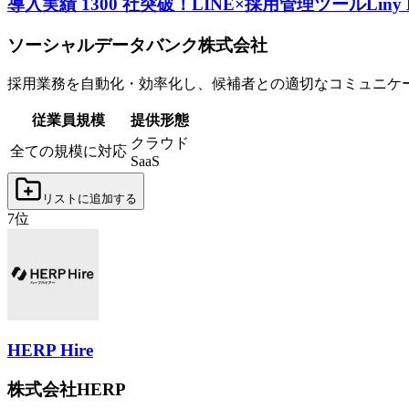
導入実績 1300 社突破！LINE×採用管理ツール
Liny
ソーシャルデータバンク株式会社
採用業務を自動化・効率化し、候補者との適切なコミュニケー
従業員規模
提供形態
クラウド
全ての規模に対応
SaaS
リストに追加する
7
位
HERP Hire
株式会社HERP