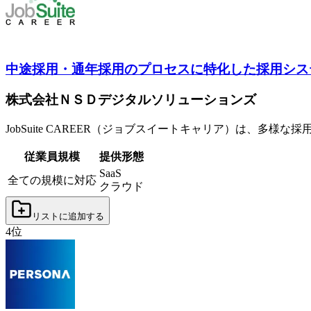
中途採用・通年採用のプロセスに特化した採用シス
株式会社ＮＳＤデジタルソリューションズ
JobSuite CAREER（ジョブスイートキャリア）は、
従業員規模
提供形態
SaaS
全ての規模に対応
クラウド
リストに追加する
4
位