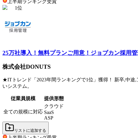
上半期ランキング
受賞
1
位
25万社導入！無料プランご用意！
ジョブカン採用管
株式会社DONUTS
★ITトレンド「2023年間ランキングで1位」獲得！ 新卒,
いシステム。
従業員規模
提供形態
クラウド
全ての規模に対応
SaaS
ASP
リストに追加する
上半期ランキング
受賞