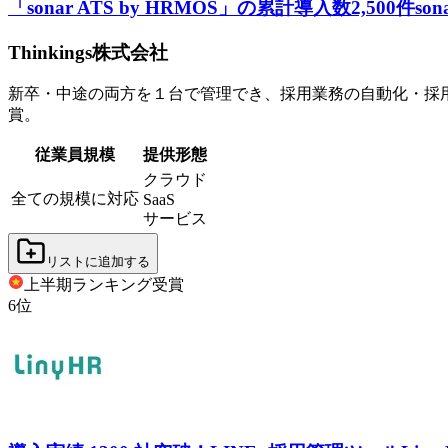
「sonar ATS by HRMOS」の累計導入数2,500件
son
Thinkings株式会社
新卒・中途の両方を１台で管理でき、採用業務の自動化・採用
賞。
従業員規模
提供形態
クラウド
全ての規模に対応
SaaS
サービス
リストに追加する
上半期ランキング
受賞
6
位