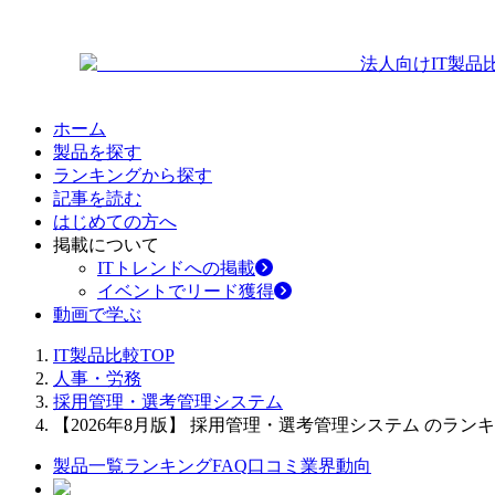
法人向けIT製品
ホーム
製品を探す
ランキングから探す
記事を読む
はじめての方へ
掲載について
ITトレンドへの掲載
イベントでリード獲得
動画で学ぶ
IT製品比較TOP
人事・労務
採用管理・選考管理システム
【2026年8月版】 採用管理・選考管理システム のラン
製品一覧
ランキング
FAQ
口コミ
業界動向