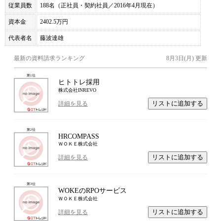
従業員数
188名（正社員・契約社員／2016年4月現在）
資本金
2402.5万円
代表者名
藤波達雄
最新の資料請求ランキング
8月3日(月)
更新
第
1
位
ヒトトレ採用
株式会社INREVO
リストに追加する
詳細を見る
第
2
位
HRCOMPASS
ＷＯＫＥ株式会社
リストに追加する
詳細を見る
第
3
位
WOKEのRPOサービス
ＷＯＫＥ株式会社
リストに追加する
詳細を見る