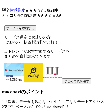
全体満足度
★★★
☆☆
3.8
(
21
件)
カテゴリ平均満足度
★★★
☆☆
3.9
サービスを診断する
サービス選定にお迷いの方
は無料の一括資料請求で比較！
ITトレンドがおすすめするサービスを
まとめて資料請求できます
まとめて資料請求
moconavi
のポイント
1
「端末にデータを残さない」セキュアなリモートアクセス！
2
アプリベースならではの高い操作性！