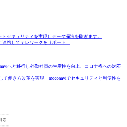
ントセキュリティを実現しデータ漏洩を防ぎます。
と連携してテレワークをサポート！
onaviへと移行し外勤社員の生産性を向上、コロナ禍への対応
て働き方改革を実現、moconaviでセキュリティと利便性を
対応