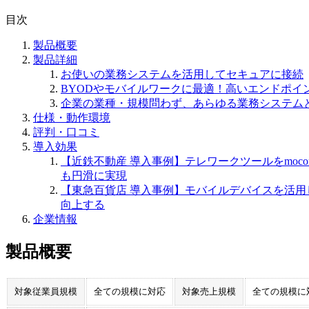
目次
製品概要
製品詳細
お使いの業務システムを活用してセキュアに接続
BYODやモバイルワークに最適！高いエンドポイ
企業の業種・規模問わず、あらゆる業務システム
仕様・動作環境
評判・口コミ
導入効果
【近鉄不動産 導入事例】テレワークツールをmoc
も円滑に実現
【東急百貨店 導入事例】モバイルデバイスを活用し
向上する
企業情報
製品概要
対象従業員規模
全ての規模に対応
対象売上規模
全ての規模に