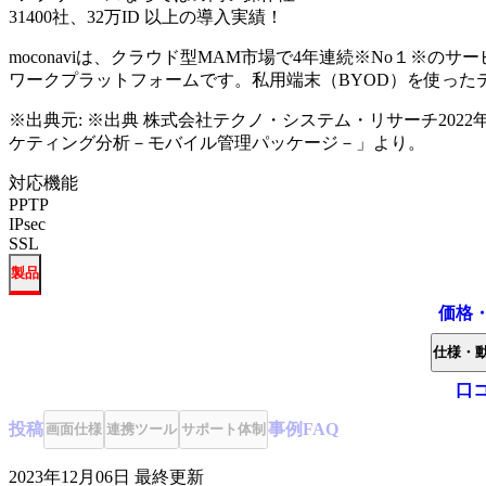
3
1400社、32万ID 以上の導入実績！
moconaviは、クラウド型MAM市場で4年連続※No１※
ワークプラットフォームです。私用端末（BYOD）を使った
※出典元:
※出典 株式会社テクノ・システム・リサーチ2022年3
ケティング分析－モバイル管理パッケージ－」より。
対応機能
PPTP
IPsec
SSL
製品
価格
仕様・
口
投稿
事例
FAQ
画面仕様
連携ツール
サポート体制
2023年12月06日
最終更新