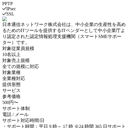
PPTP
IPsec
SSL
日本通信ネットワーク株式会社
は、中小企業の生産性を高め
るためのITツールを提供するITベンダーとして中小企業庁よ
り認定された認定情報処理支援機関（スマートSMEサポー
ター）です。
対象従業員規模
10名以上
対象売上規模
全ての規模に対応
対象業種
全業種対応
提供形態
サービス
参考価格
500円〜
サポート体制
電話 / メール
サポート対応時間/日
・サポート時間：平日 9 時～ 17 時 ※24 時間 365 日サポート