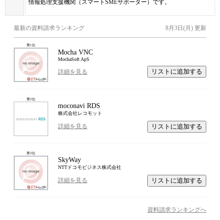
情報処理支援機関（スマートSMEサポーター）です。
最新の資料請求ランキング
8月3日(月)
更新
第
1
位
Mocha VNC
MochaSoft ApS
リストに追加する
詳細を見る
第
2
位
moconavi RDS
株式会社レコモット
リストに追加する
詳細を見る
第
3
位
SkyWay
NTTドコモビジネス株式会社
リストに追加する
詳細を見る
資料請求ランキングへ