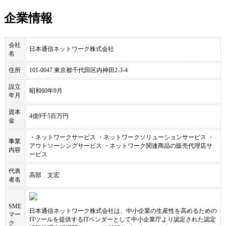
企業情報
会社
日本通信ネットワーク株式会社
名
住所
101-0047 東京都千代田区内神田2-3-4
設立
昭和60年9月
年月
資本
4億9千5百万円
金
・ネットワークサービス ・ネットワークソリューションサービス ・
事業
アウトソーシングサービス ・ネットワーク関連商品の販売代理店サ
内容
ービス
代表
高部 文宏
者名
SME
日本通信ネットワーク株式会社
は、中小企業の生産性を高めるための
マー
ITツールを提供するITベンダーとして中小企業庁より認定された認定
ク