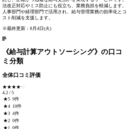
法改正対応やミス防止にも役立ち、業務負担を軽減します。
人事部門や経理部門で活用され、給与管理業務の効率化とコ
スト削減を支援します。
※最終更新：
8月4日(火)
《
給与計算アウトソーシング
》の口コ
ミ分類
全体口コミ評価
☆☆☆☆☆
★★★★★
4.2
/ 5
★
5
9
件
★
4
10
件
★
3
4
件
★
2
0
件
★
1
0
件