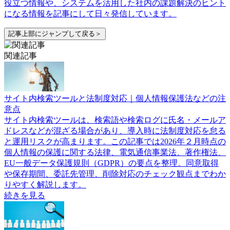
役立つ情報や、システムを活用した社内の課題解決のヒント
になる情報を記事にして日々発信しています。
記事上部にジャンプして戻る＞
関連記事
サイト内検索ツールと法制度対応｜個人情報保護法などの注
意点
サイト内検索ツールは、検索語や検索ログに氏名・メールア
ドレスなどが混ざる場合があり、導入時に法制度対応を怠る
と運用リスクが高まります。この記事では2026年２月時点の
個人情報の保護に関する法律、電気通信事業法、著作権法、
EU一般データ保護規則（GDPR）の要点を整理。同意取得
や保存期間、委託先管理、削除対応のチェック観点までわか
りやすく解説します。
続きを見る