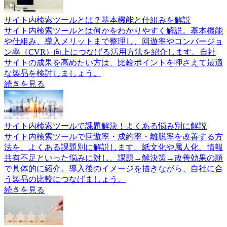
サイト内検索ツールとは？基本機能と仕組みを解説
サイト内検索ツールとは何かをわかりやすく解説。基本機能
や仕組み、導入メリットまで整理し、回遊率やコンバージョ
ン率（CVR）向上につなげる活用方法を紹介します。自社
サイトの成果を高めたい方は、比較ポイントを押さえて最適
な製品を検討しましょう。
続きを見る
サイト内検索ツールで課題解決！よくある悩み別に解説
サイト内検索ツールで回遊率・成約率・離脱率を改善する方
法を、よくある課題別に解説します。紙文化や属人化、情報
共有不足といった悩みに対し、課題→解決策→改善効果の順
で具体的に紹介。導入後のイメージを描きながら、自社に合
う製品の比較につなげましょう。
続きを見る