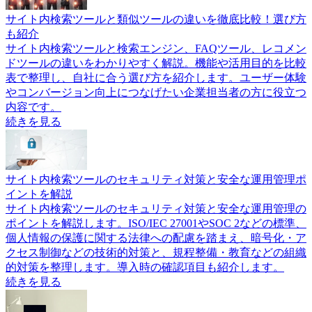
サイト内検索ツールと類似ツールの違いを徹底比較！選び方
も紹介
サイト内検索ツールと検索エンジン、FAQツール、レコメン
ドツールの違いをわかりやすく解説。機能や活用目的を比較
表で整理し、自社に合う選び方を紹介します。ユーザー体験
やコンバージョン向上につなげたい企業担当者の方に役立つ
内容です。
続きを見る
サイト内検索ツールのセキュリティ対策と安全な運用管理ポ
イントを解説
サイト内検索ツールのセキュリティ対策と安全な運用管理の
ポイントを解説します。ISO/IEC 27001やSOC 2などの標準、
個人情報の保護に関する法律への配慮を踏まえ、暗号化・ア
クセス制御などの技術的対策と、規程整備・教育などの組織
的対策を整理します。導入時の確認項目も紹介します。
続きを見る