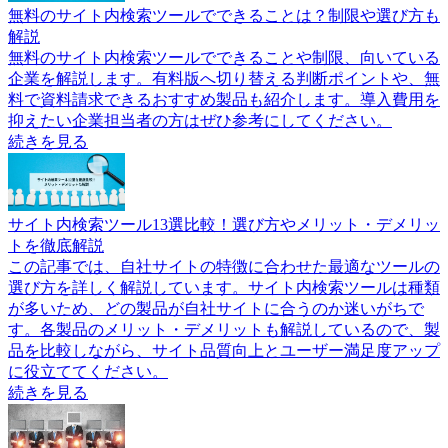
無料のサイト内検索ツールでできることは？制限や選び方も
解説
無料のサイト内検索ツールでできることや制限、向いている
企業を解説します。有料版へ切り替える判断ポイントや、無
料で資料請求できるおすすめ製品も紹介します。導入費用を
抑えたい企業担当者の方はぜひ参考にしてください。
続きを見る
サイト内検索ツール13選比較！選び方やメリット・デメリッ
トを徹底解説
この記事では、自社サイトの特徴に合わせた最適なツールの
選び方を詳しく解説しています。サイト内検索ツールは種類
が多いため、どの製品が自社サイトに合うのか迷いがちで
す。各製品のメリット・デメリットも解説しているので、製
品を比較しながら、サイト品質向上とユーザー満足度アップ
に役立ててください。
続きを見る