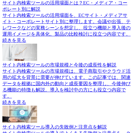
サイト内検索ツールの活用場面とは？EC・メディア・コー
ポレート別に解説
サイト内検索ツールの活用場面を、ECサイト・メディアサ
イト・コーポレートサイト別に整理します。会議や出張、テ
レワークなどの実務シーンを想定し、役立つ機能と導入後の
運用イメージを具体化。製品の比較検討に役立つ内容です。
続きを見る
サイト内検索ツールの市場規模と今後の成長性を解説
サイト内検索ツールの市場規模は、電子商取引やクラウド活
用の拡大を背景に需要が伸びています。この記事では、関連
データを根拠に国内外の動向と成長要因を整理し、今後伸び
る機能の特徴も解説。導入を検討中の方にも役立つ内容で
す。
続きを見る
サイト内検索ツール導入の失敗例と注意点を解説