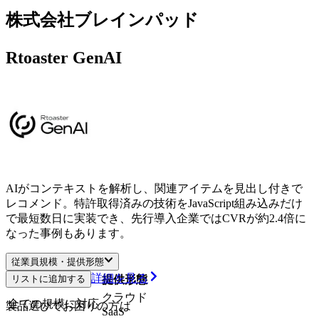
株式会社ブレインパッド
Rtoaster GenAI
AIがコンテキストを解析し、関連アイテムを見出し付きで
レコメンド。特許取得済みの技術をJavaScript組み込みだけ
で最短数日に実装でき、先行導入企業ではCVRが約2.4倍に
なった事例もあります。
従業員規模・提供形態
詳細を見る
リストに追加する
従業員規模
提供形態
クラウド
全ての規模に対応
製品選びでお困りの方は
SaaS