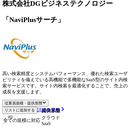
株式会社DGビジネステクノロジー
「NaviPlusサーチ」
高い検索精度とシステムパフォーマンス、優れた検索ユーザ
ビリティを備えている高機能で多機能なSaaS型のサイト内検
索サービスです。サイト内検索を最適化することで、売上の
成長を支援します。
従業員規模・提供形態
詳細を見る
リストに追加する
従業員規模
提供形態
4
位
クラウド
全ての規模に対応
SaaS