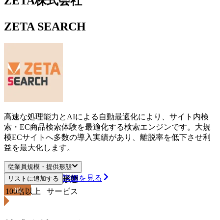
ZETA株式会社
ZETA SEARCH
高速な処理能力とAIによる自動最適化により、サイト内検
索・EC商品検索体験を最適化する検索エンジンです。大規
模ECサイトへ多数の導入実績があり、離脱率を低下させ利
益を最大化します。
従業員規模・提供形態
詳細を見る
従業員規模
リストに追加する
提供形態
3
位
100名以上
サービス