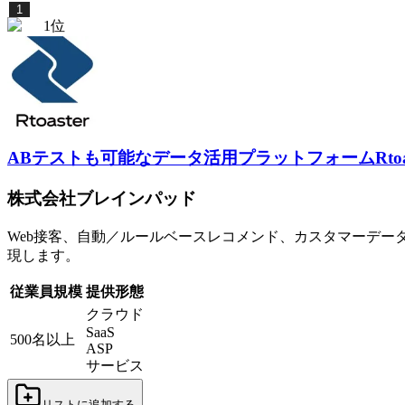
1
1
位
ABテストも可能なデータ活用プラットフォーム
Rt
株式会社ブレインパッド
Web接客、自動／ルールベースレコメンド、カスタマーデー
現します。
従業員規模
提供形態
クラウド
SaaS
500名以上
ASP
サービス
リストに追加する