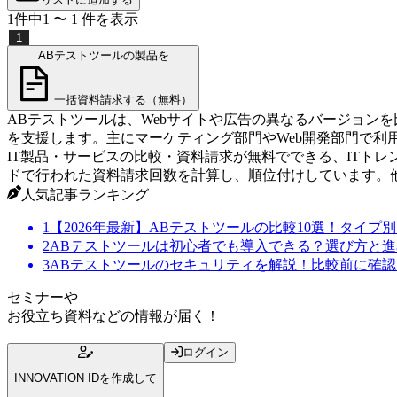
1
件中
1
〜
1
件
を表示
1
ABテストツールの製品を
一括資料請求する（無料）
ABテストツールは、Webサイトや広告の異なるバージョン
を支援します。主にマーケティング部門やWeb開発部門で利
IT製品・サービスの比較・資料請求が無料でできる、ITト
ドで行われた資料請求回数を計算し、順位付けしています。
人気記事ランキング
1
【2026年最新】ABテストツールの比較10選！タイプ
2
ABテストツールは初心者でも導入できる？選び方と
3
ABテストツールのセキュリティを解説！比較前に確
セミナー
や
お役立ち資料
などの情報が届く！
ログイン
INNOVATION IDを作成して