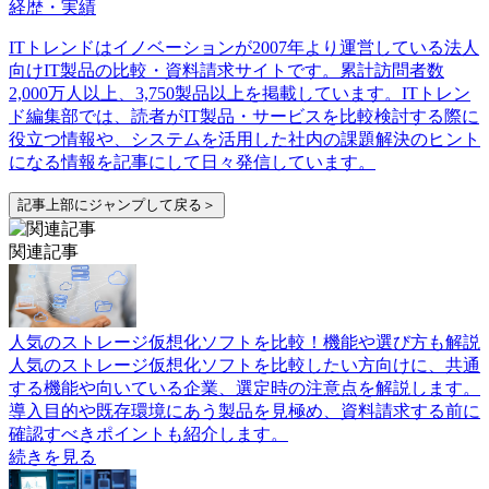
経歴・実績
ITトレンドはイノベーションが2007年より運営している法人
向けIT製品の比較・資料請求サイトです。累計訪問者数
2,000万人以上、3,750製品以上を掲載しています。ITトレン
ド編集部では、読者がIT製品・サービスを比較検討する際に
役立つ情報や、システムを活用した社内の課題解決のヒント
になる情報を記事にして日々発信しています。
記事上部にジャンプして戻る＞
関連記事
人気のストレージ仮想化ソフトを比較！機能や選び方も解説
人気のストレージ仮想化ソフトを比較したい方向けに、共通
する機能や向いている企業、選定時の注意点を解説します。
導入目的や既存環境にあう製品を見極め、資料請求する前に
確認すべきポイントも紹介します。
続きを見る