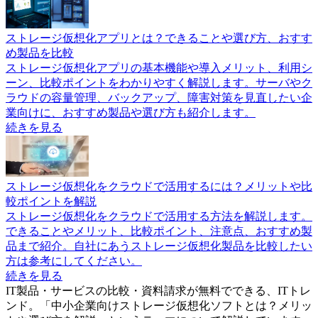
ストレージ仮想化アプリとは？できることや選び方、おすす
め製品を比較
ストレージ仮想化アプリの基本機能や導入メリット、利用シ
ーン、比較ポイントをわかりやすく解説します。サーバやク
ラウドの容量管理、バックアップ、障害対策を見直したい企
業向けに、おすすめ製品や選び方も紹介します。
続きを見る
ストレージ仮想化をクラウドで活用するには？メリットや比
較ポイントを解説
ストレージ仮想化をクラウドで活用する方法を解説します。
できることやメリット、比較ポイント、注意点、おすすめ製
品まで紹介。自社にあうストレージ仮想化製品を比較したい
方は参考にしてください。
続きを見る
IT製品・サービスの比較・資料請求が無料でできる、ITトレ
ンド。「
中小企業向けストレージ仮想化ソフトとは？メリッ