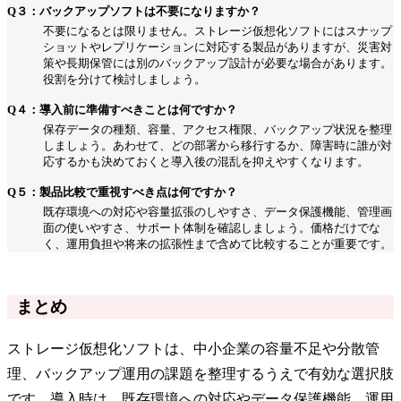
Q３：バックアップソフトは不要になりますか？
不要になるとは限りません。ストレージ仮想化ソフトにはスナップ
ショットやレプリケーションに対応する製品がありますが、災害対
策や長期保管には別のバックアップ設計が必要な場合があります。
役割を分けて検討しましょう。
Q４：導入前に準備すべきことは何ですか？
保存データの種類、容量、アクセス権限、バックアップ状況を整理
しましょう。あわせて、どの部署から移行するか、障害時に誰が対
応するかも決めておくと導入後の混乱を抑えやすくなります。
Q５：製品比較で重視すべき点は何ですか？
既存環境への対応や容量拡張のしやすさ、データ保護機能、管理画
面の使いやすさ、サポート体制を確認しましょう。価格だけでな
く、運用負担や将来の拡張性まで含めて比較することが重要です。
まとめ
ストレージ仮想化ソフトは、中小企業の容量不足や分散管
理、バックアップ運用の課題を整理するうえで有効な選択肢
です。導入時は、既存環境への対応やデータ保護機能、運用